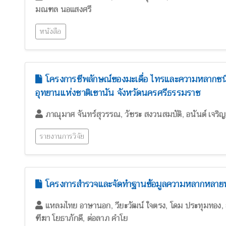
มณฑล นอแสงศรี
หนังสือ
โครงการชีพลักษณ์ของมะเดื่อ ไทรและความหลากชนิด
อุทยานแห่งชาติเขานัน จังหวัดนครศรีธรรมราช
,
,
ภาณุมาศ จันทร์สุวรรณ
วัชระ สงวนสมบัติ
อนันต์ เจริญ
รายงานการวิจัย
โครงการสำรวจและจัดทำฐานข้อมูลความหลากหลายทา
,
,
,
แหลมไทย อาษานอก
วียะวัฒน์ ใจตรง
โดม ประทุมทอง
,
ฑีฆา โยธาภักดี
ต่อลาภ คำโย