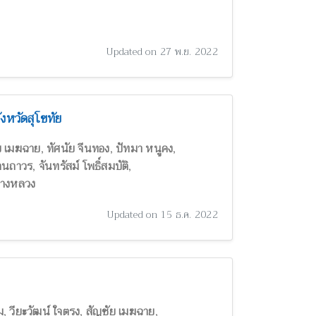
Updated on 27 พ.ย. 2022
หวัดสุโขทัย
,
,
,
ย เมฆฉาย
ทัศนัย จีนทอง
ปัทมา หนูคง
,
,
ัตนถาวร
จันทรัสม์ โพธิ์สมบัติ
งบางหลวง
Updated on 15 ธ.ค. 2022
,
,
,
ม
วียะวัฒน์ ใจตรง
สัญชัย เมฆฉาย