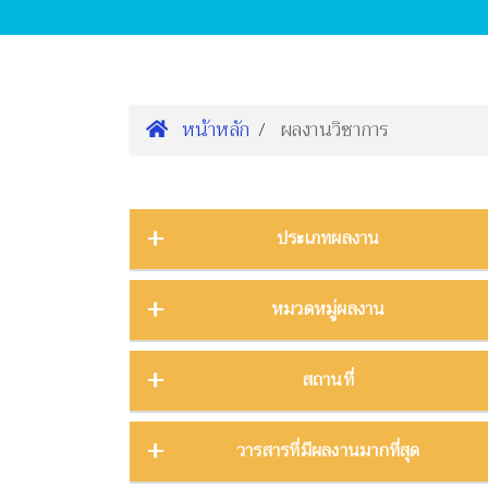
หน้าหลัก
ผลงานวิชาการ
ประเภทผลงาน
การนำเสนองานประชุมวิชาการ
16
หมวดหมู่ผลงาน
ต้นฉบับ
1
บทความ
3
การจัดการความรู้
2
สถานที่
บทความงานประชุมวิชาการ
19
การจัดการพิพิธภัณฑ์
8
บทความในวารสาร
275
การศึกษาพิพิธภัณฑ์
17
ภาคกลาง
28
วารสารที่มีผลงานมากที่สุด
บทความในหนังสือ
4
การสื่อสารวิทยาศาสตร์
42
ภาคตะวันตก
11