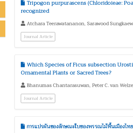
Tripogon purpurascens (Chloridoieae: Poac
recognized
,
Atchara Teerawatananon
Sarawood Sungkae
Journal Article
Which Species of Ficus subsection Urosti
Ornamental Plants or Sacred Trees?
,
Bhanumas Chantarasuwan
Peter C. van Welz
Journal Article
การแปรผันของลักษณะใบของพรรณไม้พื้นเมืองไทยส