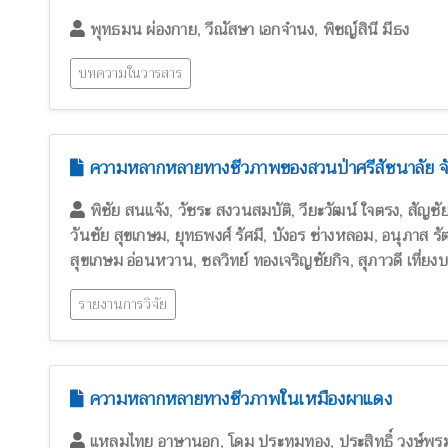
,
,
พุทธมน ผ่องกาย
วีณัสษา เอกจำนง
พิชญ์สินี มีธง
บทความในวารสาร
ความหลากหลายทางชีวภาพของสวนป่าศรีสัชนาลัย จัง
,
,
,
พิชัย สนแจ้ง
วัชระ สงวนสมบัติ
วียะวัฒน์ ใจตรง
สัญชั
,
,
,
วันชัย สุขเกษม
ยุทธพงศ์ รัศมี
บังอร ช่างหลอม
อนุภาส ร
,
,
สุขเกษม อ่อนหวาน
ชลวิทย์ ทองเจริญชัยกิจ
สุภาวดี เที่ย
รายงานการวิจัย
ความหลากหลายทางชีวภาพในเหมืองผาแดง
,
,
แหลมไทย อาษานอก
โดม ประทุมทอง
ประสิทธิ์ วงษ์พร