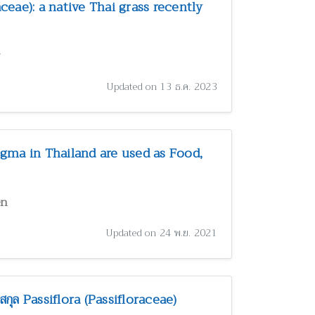
eae): a native Thai grass recently
w
Updated on 13 ธ.ค. 2023
gma in Thailand are used as Food,
en
Updated on 24 พ.ย. 2021
กุล Passiflora (Passifloraceae)