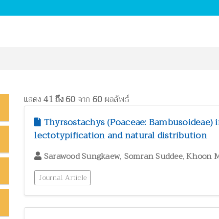
แสดง
41 ถึง 60
จาก
60
ผลลัพธ์
Thyrsostachys (Poaceae: Bambusoideae) i
lectotypification and natural distribution
,
,
Sarawood Sungkaew
Somran Suddee
Khoon 
Journal Article