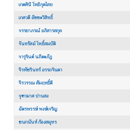
เกตศินี โพธิกุดไสย
เกศวดี อัชชะวิสิทธิ์
จรรยาภรณ์ อภิสารสกุล
จันทรัสม์ โพธิ์สมบัติ
จารุจินต์ นภีตะภัฏ
จีรพัชรินทร์ อรรถจินดา
จีรวรรณ สัมฤทธิ์ดี
จุฑามาศ ปานสง
ฉัตรพรรษ์ พงษ์เจริญ
ชนกนันท์ ก้องสมุทร