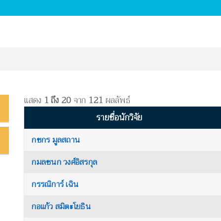
แสดง
1 ถึง 20
จาก
121
ผลลัพธ์
รายชื่อนักวิจัย
กชกร มูลสถาน
กมลชนก วงศ์อิสรกุล
กรรณิการ์ เฉิน
กอแก้ว สมิตะโยธิน