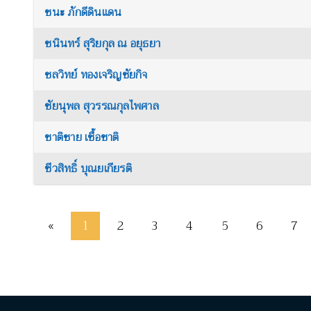
ชนะ ภักดีดินแดน
ชนินทร์ สุริยกุล ณ อยุธยา
ชลวิทย์ ทองเจริญชัยกิจ
ชัยนุพล สุวรรณกุลไพศาล
ชาติชาย เชื้อชาติ
ชีวสิทธิ์ บุณยเกียรติ
«
1
2
3
4
5
6
7