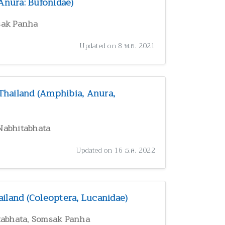
nura: Bufonidae)
ak Panha
Updated on 8 พ.ย. 2021
Thailand (Amphibia, Anura,
 Nabhitabhata
Updated on 16 ธ.ค. 2022
iland (Coleoptera, Lucanidae)
,
tabhata
Somsak Panha