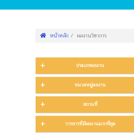
หน้าหลัก
ผลงานวิชาการ
ประเภทผลงาน
การนำเสนองานประชุมวิชาการ
16
หมวดหมู่ผลงาน
ต้นฉบับ
1
บทความ
3
การจัดการความรู้
2
สถานที่
บทความงานประชุมวิชาการ
19
การจัดการพิพิธภัณฑ์
8
บทความในวารสาร
275
การศึกษาพิพิธภัณฑ์
17
ภาคกลาง
28
วารสารที่มีผลงานมากที่สุด
บทความในหนังสือ
4
การสื่อสารวิทยาศาสตร์
42
ภาคตะวันตก
11