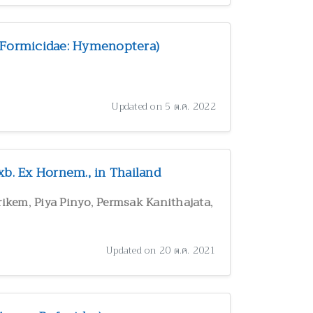
 (Formicidae: Hymenoptera)
Updated on 5 ต.ค. 2022
xb. Ex Hornem., in Thailand
,
,
,
rikem
Piya Pinyo
Permsak Kanithajata
Updated on 20 ต.ค. 2021