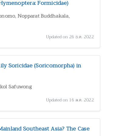
(Hymenoptera: Formicidae)
,
,
conomo
Nopparat Buddhakala
Updated on 26 ธ.ค. 2022
ly Soricidae (Soricomorpha) in
kol Safuwong
Updated on 16 ต.ค. 2022
Mainland Southeast Asia? The Case