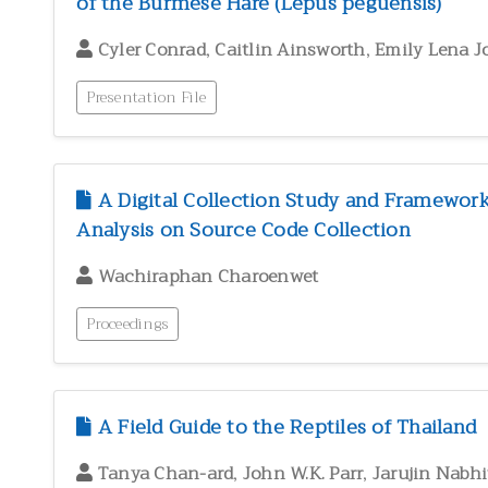
of the Burmese Hare (Lepus peguensis)
,
,
Cyler Conrad
Caitlin Ainsworth
Emily Lena J
Presentation File
A Digital Collection Study and Framework
Analysis on Source Code Collection
Wachiraphan Charoenwet
Proceedings
A Field Guide to the Reptiles of Thailand
,
,
Tanya Chan-ard
John W.K. Parr
Jarujin Nabh