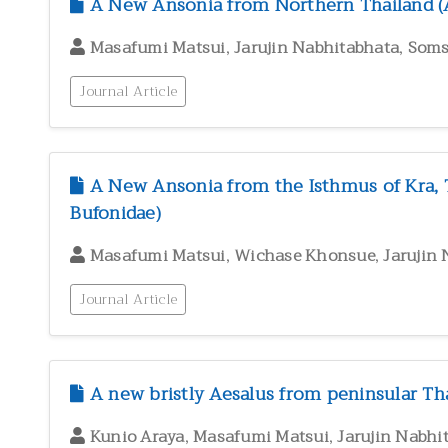
A New Ansonia from Northern Thailand (A
,
,
Masafumi Matsui
Jarujin Nabhitabhata
Soms
Journal Article
A New Ansonia from the Isthmus of Kra, 
Bufonidae)
,
,
Masafumi Matsui
Wichase Khonsue
Jarujin
Journal Article
A new bristly Aesalus from peninsular Tha
,
,
Kunio Araya
Masafumi Matsui
Jarujin Nabhi