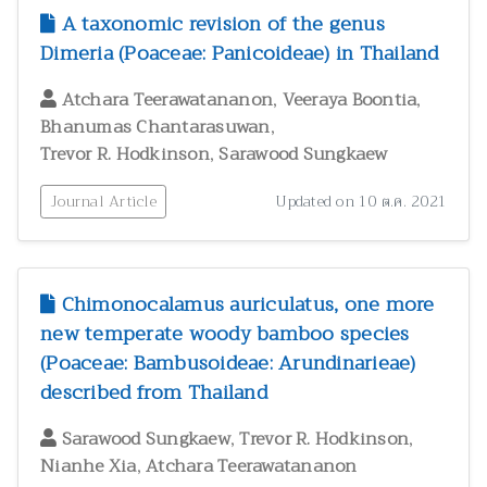
สัตววิทยาและผลิตภัณฑ์จากสัตว์
300
A taxonomic revision of the genus
Dimeria (Poaceae: Panicoideae) in Thailand
สุขภาพและพยาธิวิทยา
2
อนุกรมวิธาน
146
,
,
Atchara Teerawatananon
Veeraya Boontia
อาหารและโภชนาการมนุษย์
3
,
Bhanumas Chantarasuwan
,
Trevor R. Hodkinson
Sarawood Sungkaew
Journal Article
Updated on 10 ต.ค. 2021
Chimonocalamus auriculatus, one more
new temperate woody bamboo species
(Poaceae: Bambusoideae: Arundinarieae)
described from Thailand
,
,
Sarawood Sungkaew
Trevor R. Hodkinson
,
Nianhe Xia
Atchara Teerawatananon