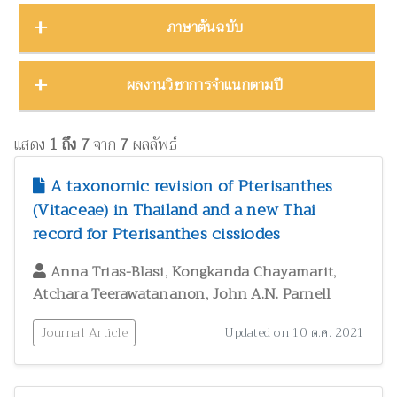
บทคัดย่องานประชุมวิชาการ
23
ชีววิทยา
15
ภาคตะวันออก
16
Thailand Natural History Museum Journal
49
ภาษาต้นฉบับ
โปสเตอร์งานประชุมวิชาการ
5
ด้านสังคมศาสตร์
1
ภาคตะวันออกเฉียงเหนือ
22
Zootaxa
12
รายงาน
30
ทรัพยากรธรรมชาติ โลก และสิ่งแวดล้อม
24
ภาคใต้
32
ผลงานภาษาต่างประเทศ
344
ผลงานวิชาการจำแนกตามปี
รายงานการวิจัย
47
เทคโนโลยีและวิศวกรรมศาสตร์
ZooKeys
11
10
ภาคเหนือ
12
วิทยานิพนธ์
17
ผลงานภาษาไทย
130
โบราณคดี
8
Thai Forest Bulletin (Botany)
8
2025
1
หนังสือ
34
แสดง
1 ถึง 7
จาก
7
ผลลัพธ์
ประวัติวิทยาศาสตร์
2
Far Eastern Entomologist
8
พฤกษศาสตร์และผลิตภัณฑ์จากพืช
2024
60
8
A taxonomic revision of Pterisanthes
พิพิธภัณฑ์ศึกษา
วารสารวนศาสตร์
21
7
(Vitaceae) in Thailand and a new Thai
2023
17
ภูมิปัญญาท้องถิ่น
3
record for Pterisanthes cissiodes
Natural History Journal of Chulalongkorn University
7
2022
37
มรดกวัฒนธรรม
1
,
,
Phytotaxa
Anna Trias-Blasi
Kongkanda Chayamarit
7
แมลงและกีฏวิทยา
2021
51
38
,
Atchara Teerawatananon
John A.N. Parnell
ไร่นาและระบบการเพาะปลูก
วารสารสัตว์ป่าเมืองไทย
1
6
2020
22
วนศาสตร์และผลิตภัณฑ์จากป่า
Journal Article
41
Updated on 10 ต.ค. 2021
Blumea: Journal of Plant Taxonomy and Plant Geography
6
วิทยาศาสตร์ศึกษา
8
เศรษฐศาสตร์ ธุรกิจ และอุตสาหกรรม
1