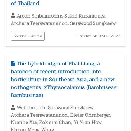
of Thailand
,
,
Aroon Sinbumroong
Sukid Rueangruea
,
Atchara Teerawatananon
Sarawood Sungkaew
Journal Article
Updated on 9 พ.ย. 2022
The hybrid origin of Phai Liang, a
bamboo of recent introduction into
horticulture in Southeast Asia, and a new
nothogenus, xThyrsocalamus (Bambuseae:
Bambusinae)
,
,
Wei Lim Goh
Sarawood Sungkaew
,
,
Atchara Teerawatananon
Dieter Ohrnberger
,
,
,
Nianhe Xia
Kok sim Chan
Yi Xian How
Khoon Meng Wong