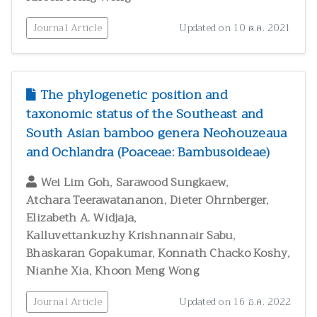
Journal Article
Updated on 10 ต.ค. 2021
The phylogenetic position and
taxonomic status of the Southeast and
South Asian bamboo genera Neohouzeaua
and Ochlandra (Poaceae: Bambusoideae)
,
,
Wei Lim Goh
Sarawood Sungkaew
,
,
Atchara Teerawatananon
Dieter Ohrnberger
,
Elizabeth A. Widjaja
,
Kalluvettankuzhy Krishnannair Sabu
,
,
Bhaskaran Gopakumar
Konnath Chacko Koshy
,
Nianhe Xia
Khoon Meng Wong
Journal Article
Updated on 16 ธ.ค. 2022