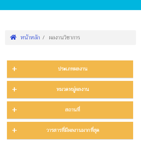
หน้าหลัก
ผลงานวิชาการ
ประเภทผลงาน
การนำเสนองานประชุมวิชาการ
16
หมวดหมู่ผลงาน
ต้นฉบับ
1
บทความ
3
การจัดการความรู้
2
สถานที่
บทความงานประชุมวิชาการ
19
การจัดการพิพิธภัณฑ์
8
บทความในวารสาร
275
การศึกษาพิพิธภัณฑ์
17
ภาคกลาง
28
วารสารที่มีผลงานมากที่สุด
บทความในหนังสือ
4
การสื่อสารวิทยาศาสตร์
42
ภาคตะวันตก
11