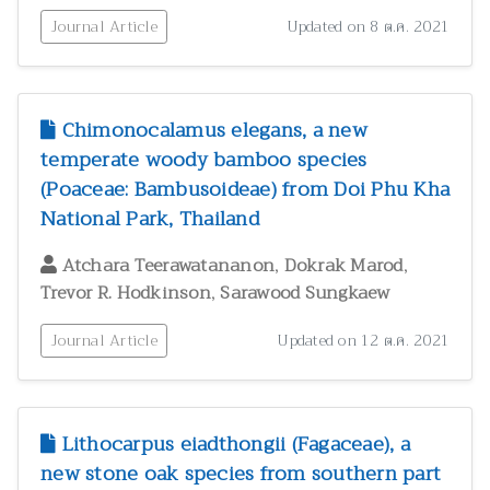
Journal Article
Updated on 8 ต.ค. 2021
Chimonocalamus elegans, a new
temperate woody bamboo species
(Poaceae: Bambusoideae) from Doi Phu Kha
National Park, Thailand
,
,
Atchara Teerawatananon
Dokrak Marod
,
Trevor R. Hodkinson
Sarawood Sungkaew
Journal Article
Updated on 12 ต.ค. 2021
Lithocarpus eiadthongii (Fagaceae), a
new stone oak species from southern part