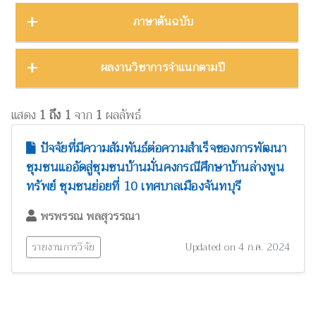
บทคัดย่องานประชุมวิชาการ
23
ชีววิทยา
15
ภาคตะวันออก
16
Thailand Natural History Museum Journal
49
ภาษาต้นฉบับ
โปสเตอร์งานประชุมวิชาการ
5
ด้านสังคมศาสตร์
1
ภาคตะวันออกเฉียงเหนือ
22
Zootaxa
12
รายงาน
30
ทรัพยากรธรรมชาติ โลก และสิ่งแวดล้อม
24
ภาคใต้
32
ผลงานภาษาต่างประเทศ
344
ผลงานวิชาการจำแนกตามปี
รายงานการวิจัย
47
เทคโนโลยีและวิศวกรรมศาสตร์
ZooKeys
11
10
ภาคเหนือ
12
วิทยานิพนธ์
17
ผลงานภาษาไทย
130
โบราณคดี
8
Thai Forest Bulletin (Botany)
8
2025
1
หนังสือ
34
แสดง
1 ถึง 1
จาก
1
ผลลัพธ์
ประวัติวิทยาศาสตร์
2
Far Eastern Entomologist
8
พฤกษศาสตร์และผลิตภัณฑ์จากพืช
2024
60
8
ปัจจัยที่มีความสัมพันธ์ต่อความสำเร็จของการพัฒนา
พิพิธภัณฑ์ศึกษา
วารสารวนศาสตร์
21
7
ชุมชนแออัดสู่ชุมชนบ้านมั่นคงกรณีศึกษาบ้านล่างพูน
2023
17
ภูมิปัญญาท้องถิ่น
3
ทรัพย์ ชุมชนย่อยที่ 10 เทศบาลเมืองจันทบุรี
Natural History Journal of Chulalongkorn University
7
2022
37
มรดกวัฒนธรรม
1
Phytotaxa
พรพรรณ พลสุวรรณา
7
แมลงและกีฏวิทยา
2021
51
38
ไร่นาและระบบการเพาะปลูก
วารสารสัตว์ป่าเมืองไทย
1
6
รายงานการวิจัย
Updated on 4 ก.ค. 2024
2020
22
วนศาสตร์และผลิตภัณฑ์จากป่า
41
Blumea: Journal of Plant Taxonomy and Plant Geography
6
วิทยาศาสตร์ศึกษา
8
เศรษฐศาสตร์ ธุรกิจ และอุตสาหกรรม
1