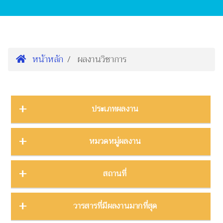
หน้าหลัก
ผลงานวิชาการ
ประเภทผลงาน
การนำเสนองานประชุมวิชาการ
16
หมวดหมู่ผลงาน
ต้นฉบับ
1
บทความ
3
การจัดการความรู้
2
สถานที่
บทความงานประชุมวิชาการ
19
การจัดการพิพิธภัณฑ์
8
บทความในวารสาร
275
การศึกษาพิพิธภัณฑ์
17
ภาคกลาง
28
วารสารที่มีผลงานมากที่สุด
บทความในหนังสือ
4
การสื่อสารวิทยาศาสตร์
42
ภาคตะวันตก
11