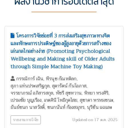
ผลงานวิชาการอัปเดตล่าสุด
โครงการวิจัยย่อยที่ 3 การส่งเสริมสุขภาวะทางจิต
และทักษะการประดิษฐ์ของผู้สูงอายุด้วยการสร้างของ
เล่นกลไกอย่างง่าย (Promoting Psychological
Wellbeing and Making skill of Older Adults
through Simple Machine Toy Making)
,
,
กรรณิการ์ เฉิน
พีรนุช กัณหดิลก
,
,
สุภา แท่นประเสริฐกุล
สุดารัตน์ กันโอภาส
,
,
,
จรรยาภรณ์ อภิสารสกุล
พัชรี สุขหวาน
พิทยา ทรงศิริ
,
,
,
เปรมชัย บุญเรือง
เกตศินี โพธิกุดไสย
สุชาดา พรหมชนะ
,
,
ธันย์ชนก นาสวัสดิ์
ชนกนันท์ ก้องสมุทร
นุรีซัน แฉและ
รายงานการวิจัย
Updated on 17 ต.ค. 2025