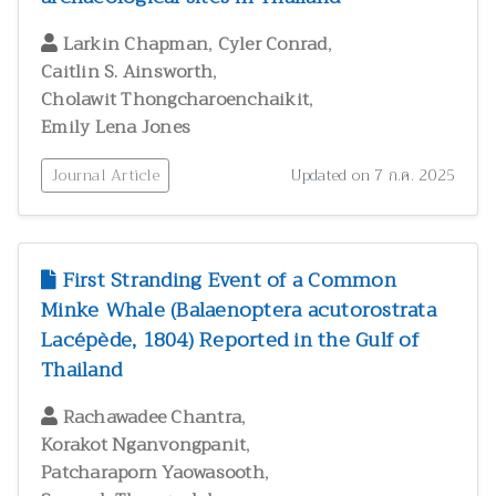
,
,
Larkin Chapman
Cyler Conrad
,
Caitlin S. Ainsworth
,
Cholawit Thongcharoenchaikit
Emily Lena Jones
Journal Article
Updated on 7 ก.ค. 2025
First Stranding Event of a Common
Minke Whale (Balaenoptera acutorostrata
Lacépède, 1804) Reported in the Gulf of
Thailand
,
Rachawadee Chantra
,
Korakot Nganvongpanit
,
Patcharaporn Yaowasooth