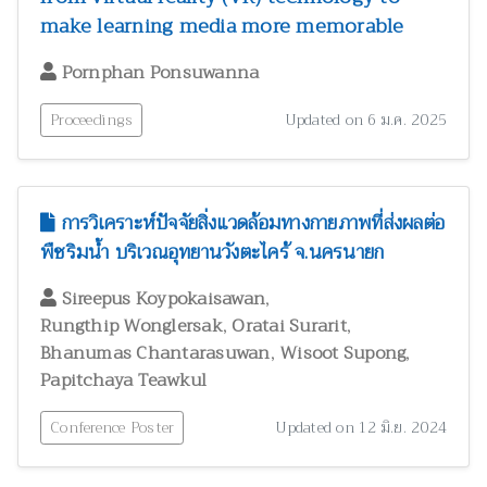
สัตววิทยาและผลิตภัณฑ์จากสัตว์
300
make learning media more memorable
สุขภาพและพยาธิวิทยา
2
Pornphan Ponsuwanna
อนุกรมวิธาน
146
อาหารและโภชนาการมนุษย์
3
Proceedings
Updated on 6 ม.ค. 2025
การวิเคราะห์ปัจจัยสิ่งแวดล้อมทางกายภาพที่ส่งผลต่อ
พืชริมน้ำ บริเวณอุทยานวังตะไคร้ จ.นครนายก
,
Sireepus Koypokaisawan
,
,
Rungthip Wonglersak
Oratai Surarit
,
,
Bhanumas Chantarasuwan
Wisoot Supong
Papitchaya Teawkul
Conference Poster
Updated on 12 มิ.ย. 2024