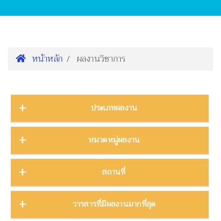
หน้าหลัก
ผลงานวิชาการ
ประเภทผลงาน
การนำเสนองานประชุมวิชาการ
16
หมวดหมู่ผลงาน
ต้นฉบับ
1
บทความ
3
การจัดการความรู้
2
สถานที่
บทความงานประชุมวิชาการ
19
การจัดการพิพิธภัณฑ์
8
บทความในวารสาร
275
การศึกษาพิพิธภัณฑ์
17
ภาคกลาง
28
วารสารที่มีผลงานมากที่สุด
บทความในหนังสือ
4
การสื่อสารวิทยาศาสตร์
42
ภาคตะวันตก
11