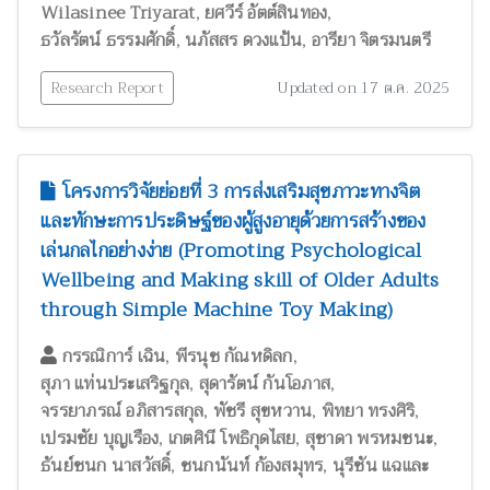
,
,
Wilasinee Triyarat
ยศวีร์ อัตต์สินทอง
,
,
ธวัลรัตน์ ธรรมศักดิ์
นภัสสร ดวงแป้น
อารียา จิตรมนตรี
Research Report
Updated on 17 ต.ค. 2025
โครงการวิจัยย่อยที่ 3 การส่งเสริมสุขภาวะทางจิต
และทักษะการประดิษฐ์ของผู้สูงอายุด้วยการสร้างของ
เล่นกลไกอย่างง่าย (Promoting Psychological
Wellbeing and Making skill of Older Adults
through Simple Machine Toy Making)
,
,
กรรณิการ์ เฉิน
พีรนุช กัณหดิลก
,
,
สุภา แท่นประเสริฐกุล
สุดารัตน์ กันโอภาส
,
,
,
จรรยาภรณ์ อภิสารสกุล
พัชรี สุขหวาน
พิทยา ทรงศิริ
,
,
,
เปรมชัย บุญเรือง
เกตศินี โพธิกุดไสย
สุชาดา พรหมชนะ
,
,
ธันย์ชนก นาสวัสดิ์
ชนกนันท์ ก้องสมุทร
นุรีซัน แฉและ