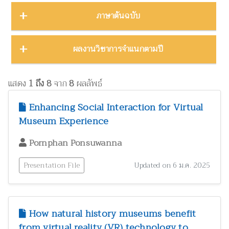
บทคัดย่องานประชุมวิชาการ
23
ชีววิทยา
15
ภาคตะวันออก
16
Thailand Natural History Museum Journal
49
ภาษาต้นฉบับ
โปสเตอร์งานประชุมวิชาการ
5
ด้านสังคมศาสตร์
1
ภาคตะวันออกเฉียงเหนือ
22
Zootaxa
12
รายงาน
30
ทรัพยากรธรรมชาติ โลก และสิ่งแวดล้อม
24
ภาคใต้
32
ผลงานภาษาต่างประเทศ
344
ผลงานวิชาการจำแนกตามปี
รายงานการวิจัย
47
เทคโนโลยีและวิศวกรรมศาสตร์
ZooKeys
11
10
ภาคเหนือ
12
วิทยานิพนธ์
17
ผลงานภาษาไทย
130
โบราณคดี
8
Thai Forest Bulletin (Botany)
8
2025
1
หนังสือ
34
แสดง
1 ถึง 8
จาก
8
ผลลัพธ์
ประวัติวิทยาศาสตร์
2
Far Eastern Entomologist
8
พฤกษศาสตร์และผลิตภัณฑ์จากพืช
2024
60
8
Enhancing Social Interaction for Virtual
พิพิธภัณฑ์ศึกษา
วารสารวนศาสตร์
21
7
Museum Experience
2023
17
ภูมิปัญญาท้องถิ่น
3
Natural History Journal of Chulalongkorn University
7
2022
37
Pornphan Ponsuwanna
มรดกวัฒนธรรม
1
Phytotaxa
7
แมลงและกีฏวิทยา
2021
51
38
Presentation File
Updated on 6 ม.ค. 2025
ไร่นาและระบบการเพาะปลูก
วารสารสัตว์ป่าเมืองไทย
1
6
2020
22
วนศาสตร์และผลิตภัณฑ์จากป่า
41
Blumea: Journal of Plant Taxonomy and Plant Geography
6
วิทยาศาสตร์ศึกษา
8
How natural history museums benefit
เศรษฐศาสตร์ ธุรกิจ และอุตสาหกรรม
1
from virtual reality (VR) technology to