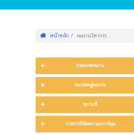
หน้าหลัก
ผลงานวิชาการ
ประเภทผลงาน
การนำเสนองานประชุมวิชาการ
16
หมวดหมู่ผลงาน
ต้นฉบับ
1
บทความ
3
การจัดการความรู้
2
สถานที่
บทความงานประชุมวิชาการ
19
การจัดการพิพิธภัณฑ์
8
บทความในวารสาร
275
การศึกษาพิพิธภัณฑ์
17
ภาคกลาง
28
วารสารที่มีผลงานมากที่สุด
บทความในหนังสือ
4
การสื่อสารวิทยาศาสตร์
42
ภาคตะวันตก
11