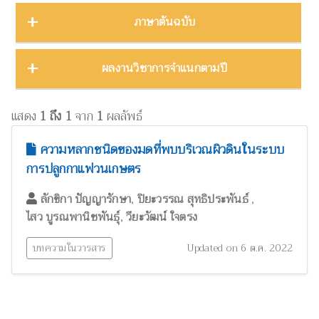
บทคัดย่องานประชุมวิชาการ
23
ชีววิทยา
15
ภาคตะวันออก
16
Thailand Natural History Museum Journal
49
ภาษาต้นฉบับ
โปสเตอร์งานประชุมวิชาการ
5
ด้านสังคมศาสตร์
1
ภาคตะวันออกเฉียงเหนือ
22
Zootaxa
12
รายงาน
30
ทรัพยากรธรรมชาติ โลก และสิ่งแวดล้อม
24
ภาคใต้
32
ผลงานภาษาต่างประเทศ
344
ผลงานวิชาการจำแนกตามปี
รายงานการวิจัย
47
เทคโนโลยีและวิศวกรรมศาสตร์
ZooKeys
11
10
ภาคเหนือ
12
วิทยานิพนธ์
17
ผลงานภาษาไทย
130
โบราณคดี
8
Thai Forest Bulletin (Botany)
8
2025
1
หนังสือ
34
แสดง
1 ถึง 1
จาก
1
ผลลัพธ์
ประวัติวิทยาศาสตร์
2
Far Eastern Entomologist
8
พฤกษศาสตร์และผลิตภัณฑ์จากพืช
2024
60
8
ความหลากชนิดของมดที่พบบริเวณผิวดินในระบบ
พิพิธภัณฑ์ศึกษา
วารสารวนศาสตร์
21
7
การปลูกกาแฟวนเกษตร
2023
17
ภูมิปัญญาท้องถิ่น
3
Natural History Journal of Chulalongkorn University
7
2022
37
,
,
ลักขิกา ปัญญารักษา
ปิยะวรรณ สุทธิประพันธ์
มรดกวัฒนธรรม
1
,
ไสว บูรณพานิชพันธุ์
วียะวัฒน์ ใจตรง
Phytotaxa
7
แมลงและกีฏวิทยา
2021
51
38
ไร่นาและระบบการเพาะปลูก
วารสารสัตว์ป่าเมืองไทย
1
6
บทความในวารสาร
Updated on 6 ต.ค. 2022
2020
22
วนศาสตร์และผลิตภัณฑ์จากป่า
41
Blumea: Journal of Plant Taxonomy and Plant Geography
6
วิทยาศาสตร์ศึกษา
8
เศรษฐศาสตร์ ธุรกิจ และอุตสาหกรรม
1