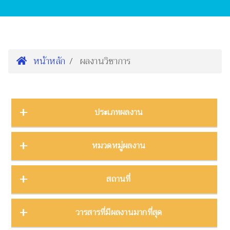
หน้าหลัก
ผลงานวิชาการ
ประเภทผลงาน
การนำเสนองานประชุมวิชาการ
16
หมวดหมู่ผลงาน
ต้นฉบับ
1
บทความ
3
การจัดการความรู้
2
สถานที่
บทความงานประชุมวิชาการ
19
การจัดการพิพิธภัณฑ์
8
บทความในวารสาร
275
การศึกษาพิพิธภัณฑ์
17
ภาคกลาง
28
วารสารที่มีผลงานมากที่สุด
บทความในหนังสือ
4
การสื่อสารวิทยาศาสตร์
42
ภาคตะวันตก
11