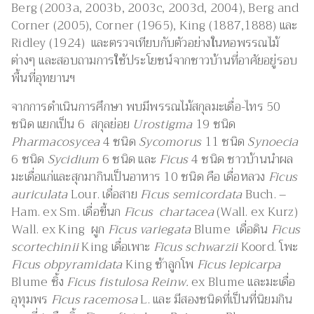
Berg (2003a, 2003b, 2003c, 2003d, 2004), Berg and
Corner (2005), Corner (1965), King (1887,1888) และ
Ridley (1924) และตรวจเทียบกับตัวอย่างในหอพรรณไม้
ต่างๆ และสอบถามการใช้ประโยชน์จากชาวบ้านที่อาศัยอยู่รอบ
พื้นที่อุทยานฯ
จากการดำเนินการศึกษา พบมีพรรณไม้สกุลมะเดื่อ-ไทร 50
ชนิด แยกเป็น 6 สกุลย่อย
Urostigma
19 ชนิด
Pharmacosycea
4 ชนิด
Sycomorus
11 ชนิด
Synoecia
6 ชนิด
Sycidium
6 ชนิด และ
Ficus
4 ชนิด ชาวบ้านนำผล
มะเดื่อแก่และสุกมากินเป็นอาหาร 10 ชนิด คือ เดื่อหลวง
Ficus
auriculata
Lour. เดื่อสาย
Ficus semicordata
Buch. –
Ham. ex Sm. เดื่อขี้นก
Ficus chartacea
(Wall. ex Kurz)
Wall. ex King ผูก
Ficus variegata
Blume เดื่อดิน
Ficus
scortechinii
King เดื่อเพาะ
Ficus schwarzii
Koord. โพะ
Ficus obpyramidata
King ช้าลูกโพ
Ficus lepicarpa
Blume ชิ้ง
Ficus
fistulosa Reinw.
ex Blume และมะเดื่อ
อุทุมพร
Ficus racemosa
L. และ มีสองชนิดที่เป็นที่นิยมกิน