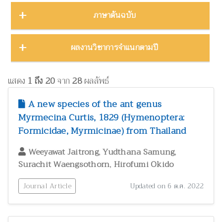
บทคัดย่องานประชุมวิชาการ
23
ชีววิทยา
15
ภาคตะวันออก
16
Thailand Natural History Museum Journal
49
ภาษาต้นฉบับ
โปสเตอร์งานประชุมวิชาการ
5
ด้านสังคมศาสตร์
1
ภาคตะวันออกเฉียงเหนือ
22
Zootaxa
12
รายงาน
30
ทรัพยากรธรรมชาติ โลก และสิ่งแวดล้อม
24
ภาคใต้
32
ผลงานภาษาต่างประเทศ
344
ผลงานวิชาการจำแนกตามปี
รายงานการวิจัย
47
เทคโนโลยีและวิศวกรรมศาสตร์
ZooKeys
11
10
ภาคเหนือ
12
วิทยานิพนธ์
17
ผลงานภาษาไทย
130
โบราณคดี
8
Thai Forest Bulletin (Botany)
8
2025
1
หนังสือ
34
แสดง
1 ถึง 20
จาก
28
ผลลัพธ์
ประวัติวิทยาศาสตร์
2
Far Eastern Entomologist
8
พฤกษศาสตร์และผลิตภัณฑ์จากพืช
2024
60
8
A new species of the ant genus
พิพิธภัณฑ์ศึกษา
วารสารวนศาสตร์
21
7
Myrmecina Curtis, 1829 (Hymenoptera:
2023
17
ภูมิปัญญาท้องถิ่น
3
Formicidae, Myrmicinae) from Thailand
Natural History Journal of Chulalongkorn University
7
2022
37
มรดกวัฒนธรรม
1
,
,
Phytotaxa
Weeyawat Jaitrong
Yudthana Samung
7
แมลงและกีฏวิทยา
2021
51
38
,
Surachit Waengsothorn
Hirofumi Okido
ไร่นาและระบบการเพาะปลูก
วารสารสัตว์ป่าเมืองไทย
1
6
2020
22
วนศาสตร์และผลิตภัณฑ์จากป่า
Journal Article
41
Updated on 6 ต.ค. 2022
Blumea: Journal of Plant Taxonomy and Plant Geography
6
วิทยาศาสตร์ศึกษา
8
เศรษฐศาสตร์ ธุรกิจ และอุตสาหกรรม
1