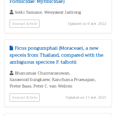
Formicidae: Myrmicinae)
,
Seiki Yamane
Weeyawat Jaitrong
Journal Article
Updated on 6 ต.ค. 2022
Ficus pongumphaii (Moraceae), a new
speceis from Thailand, compared with the
ambiguous specices F. talbotii
,
Bhanumas Chantarasuwan
,
,
Sarawood Sungkaew
Kanchana Pruesapan
,
Pieter Baas
Peter C. van Welzen
Journal Article
Updated on 15 ต.ค. 2021