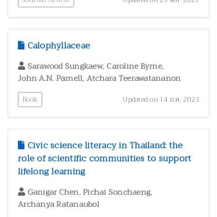
Calophyllaceae
,
,
Sarawood Sungkaew
Caroline Byrne
,
John A.N. Parnell
Atchara Teerawatananon
Book
Updated on 14 ธ.ค. 2023
Civic science literacy in Thailand: the
role of scientific communities to support
lifelong learning
,
,
Ganigar Chen
Pichai Sonchaeng
Archanya Ratanaubol