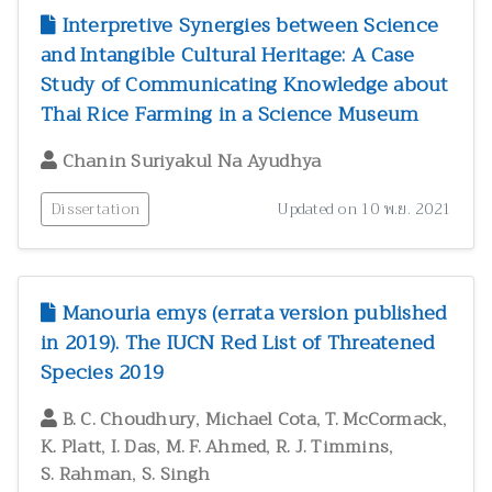
Interpretive Synergies between Science
and Intangible Cultural Heritage: A Case
Study of Communicating Knowledge about
Thai Rice Farming in a Science Museum
Chanin Suriyakul Na Ayudhya
Dissertation
Updated on 10 พ.ย. 2021
Manouria emys (errata version published
in 2019). The IUCN Red List of Threatened
Species 2019
,
,
,
B. C. Choudhury
Michael Cota
T. McCormack
,
,
,
,
K. Platt
I. Das
M. F. Ahmed
R. J. Timmins
,
S. Rahman
S. Singh