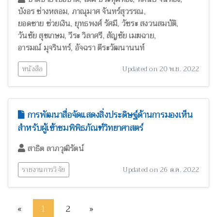
,
,
บังอร ช่างหลอม
ภาณุมาศ จันทร์สุวรรณ
,
,
,
ยอดชาย ช่วยเงิน
ยุทธพงศ์ รัศมี
วัชระ สงวนสมบัติ
,
,
,
วันชัย สุขเกษม
วีระ วิลาศรี
สัญชัย เมฆฉาย
,
อารมณ์ มุจรินทร์
อัจฉรา ตีระวัฒนานนท์
หนังสือ
Updated on 20 พ.ย. 2022
การพัฒนาสื่อจัดแสดงสิ่งประดิษฐ์ด้านการมองเห็น
สำหรับผู้เข้าชมพิพิธภัณฑ์วิทยาศาสตร์
สาธิต ลาภวุฒิรัตน์
รายงานการวิจัย
Updated on 26 ต.ค. 2022
«
1
2
»