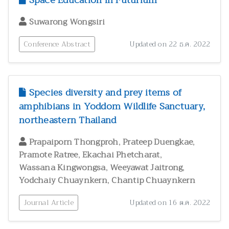
Space Education in Futurium
Suwarong Wongsiri
Conference Abstract
Updated on 22 ธ.ค. 2022
Species diversity and prey items of
amphibians in Yoddom Wildlife Sanctuary,
northeastern Thailand
,
,
Prapaiporn Thongproh
Prateep Duengkae
,
,
Pramote Ratree
Ekachai Phetcharat
,
,
Wassana Kingwongsa
Weeyawat Jaitrong
,
Yodchaiy Chuaynkern
Chantip Chuaynkern
Journal Article
Updated on 16 ต.ค. 2022