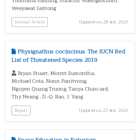
,
,
Yudthana Samung
Surachit Waengsothorn
Weeyawat Jaitrong
Journal Article
Updated on 28 ต.ค. 2021
Physignathus cocincinus. The IUCN Red
List of Threatened Species 2019
,
,
Bryan Stuart
Montri Sumontha
,
,
Michael Cota
Nonn Panitvong
,
,
Nguyen Quang Truong
Tanya Chan-ard
,
,
Thy Neang
D.-Q. Rao
J. Yang
Report
Updated on 25 พ.ย. 2021