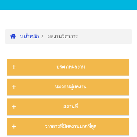
หน้าหลัก
ผลงานวิชาการ
ประเภทผลงาน
การนำเสนองานประชุมวิชาการ
16
หมวดหมู่ผลงาน
ต้นฉบับ
1
บทความ
3
การจัดการความรู้
2
สถานที่
บทความงานประชุมวิชาการ
19
การจัดการพิพิธภัณฑ์
8
บทความในวารสาร
275
การศึกษาพิพิธภัณฑ์
17
ภาคกลาง
28
วารสารที่มีผลงานมากที่สุด
บทความในหนังสือ
4
การสื่อสารวิทยาศาสตร์
42
ภาคตะวันตก
11