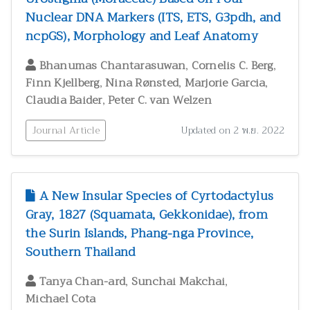
Nuclear DNA Markers (ITS, ETS, G3pdh, and
ncpGS), Morphology and Leaf Anatomy
,
,
Bhanumas Chantarasuwan
Cornelis C. Berg
,
,
,
Finn Kjellberg
Nina Rønsted
Marjorie Garcia
,
Claudia Baider
Peter C. van Welzen
Journal Article
Updated on 2 พ.ย. 2022
A New Insular Species of Cyrtodactylus
Gray, 1827 (Squamata, Gekkonidae), from
the Surin Islands, Phang-nga Province,
Southern Thailand
,
,
Tanya Chan-ard
Sunchai Makchai
Michael Cota