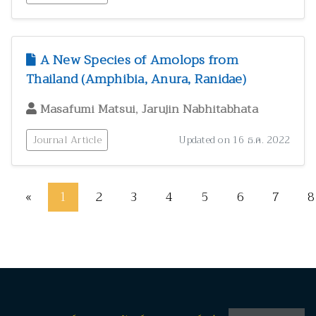
A New Species of Amolops from
Thailand (Amphibia, Anura, Ranidae)
,
Masafumi Matsui
Jarujin Nabhitabhata
Journal Article
Updated on 16 ธ.ค. 2022
«
1
2
3
4
5
6
7
8