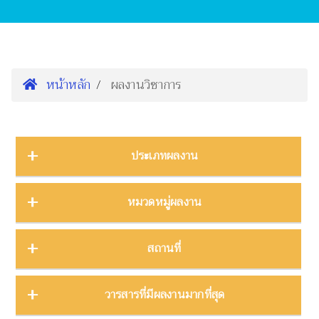
หน้าหลัก
ผลงานวิชาการ
ประเภทผลงาน
การนำเสนองานประชุมวิชาการ
16
หมวดหมู่ผลงาน
ต้นฉบับ
1
บทความ
3
การจัดการความรู้
2
สถานที่
บทความงานประชุมวิชาการ
19
การจัดการพิพิธภัณฑ์
8
บทความในวารสาร
275
การศึกษาพิพิธภัณฑ์
17
ภาคกลาง
28
วารสารที่มีผลงานมากที่สุด
บทความในหนังสือ
4
การสื่อสารวิทยาศาสตร์
42
ภาคตะวันตก
11