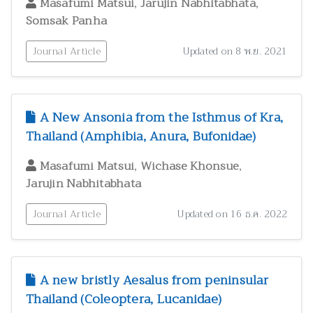
,
,
Masafumi Matsui
Jarujin Nabhitabhata
Somsak Panha
Journal Article
Updated on 8 พ.ย. 2021
A New Ansonia from the Isthmus of Kra,
Thailand (Amphibia, Anura, Bufonidae)
,
,
Masafumi Matsui
Wichase Khonsue
Jarujin Nabhitabhata
Journal Article
Updated on 16 ธ.ค. 2022
A new bristly Aesalus from peninsular
Thailand (Coleoptera, Lucanidae)