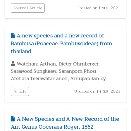
Journal Article
Updated on 1 พ.ย. 2021
A new species and a new record of
Bambusa (Poaceae: Bambusoideae) from
thailand
,
,
Watchara Arthan
Dieter Ohrnberger
,
,
Sarawood Sungkaew
Saranporn Phosi
,
Atchara Teerawatananon
Arnupap Janloy
Article
Updated on 14 ธ.ค. 2023
A New Species and A New Record of the
Ant Genus Ooceraea Roger, 1862