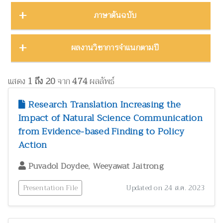
บทคัดย่องานประชุมวิชาการ
23
ชีววิทยา
15
ภาคตะวันออก
16
Thailand Natural History Museum Journal
49
ภาษาต้นฉบับ
โปสเตอร์งานประชุมวิชาการ
5
ด้านสังคมศาสตร์
1
ภาคตะวันออกเฉียงเหนือ
22
Zootaxa
12
รายงาน
30
ทรัพยากรธรรมชาติ โลก และสิ่งแวดล้อม
24
ภาคใต้
32
ผลงานภาษาต่างประเทศ
344
ผลงานวิชาการจำแนกตามปี
รายงานการวิจัย
47
เทคโนโลยีและวิศวกรรมศาสตร์
ZooKeys
11
10
ภาคเหนือ
12
วิทยานิพนธ์
17
ผลงานภาษาไทย
130
โบราณคดี
8
Thai Forest Bulletin (Botany)
8
2025
1
หนังสือ
34
แสดง
1 ถึง 20
จาก
474
ผลลัพธ์
ประวัติวิทยาศาสตร์
2
Far Eastern Entomologist
8
พฤกษศาสตร์และผลิตภัณฑ์จากพืช
2024
60
8
Research Translation Increasing the
พิพิธภัณฑ์ศึกษา
วารสารวนศาสตร์
21
7
Impact of Natural Science Communication
2023
17
ภูมิปัญญาท้องถิ่น
3
from Evidence-based Finding to Policy
Natural History Journal of Chulalongkorn University
7
2022
37
มรดกวัฒนธรรม
1
Action
Phytotaxa
7
แมลงและกีฏวิทยา
2021
51
38
,
Puvadol Doydee
Weeyawat Jaitrong
ไร่นาและระบบการเพาะปลูก
วารสารสัตว์ป่าเมืองไทย
1
6
2020
22
วนศาสตร์และผลิตภัณฑ์จากป่า
41
Presentation File
Updated on 24 ส.ค. 2023
Blumea: Journal of Plant Taxonomy and Plant Geography
6
วิทยาศาสตร์ศึกษา
8
เศรษฐศาสตร์ ธุรกิจ และอุตสาหกรรม
1