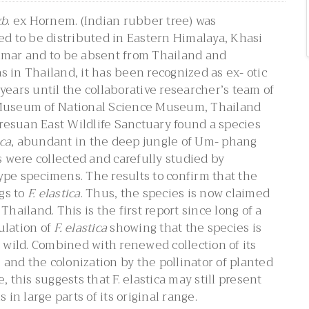
xb
. ex Hornem. (Indian rubber tree) was
ed to be distributed in Eastern Himalaya, Khasi
nmar and to be absent from Thailand and
 in Thailand, it has been recognized as ex- otic
years until the collaborative researcher’s team of
 Museum of National Science Museum, Thailand
esuan East Wildlife Sanctuary found a species
ica
, abundant in the deep jungle of Um- phang
es were collected and carefully studied by
ype specimens. The results to confirm that the
gs to
F. elastica
. Thus, the species is now claimed
Thailand. This is the first report since long of a
lation of
F. elastica
showing that the species is
e wild. Combined with renewed collection of its
, and the colonization by the pollinator of planted
, this suggests that F. elastica may still present
s in large parts of its original range.