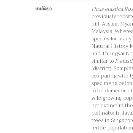
บทคัดย่อ
Ficus elastica Ro
previously report
hill, Assam, Mya
Malaysia. Whereas
species for many 
Natural History
and Thungyai Nar
similar to
F. elast
(district). Sampl
comparing with t
specimens belon
to be domestic of 
wild growing popu
not extinct in th
pollinator in Java
trees in Singapore
fertile population