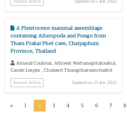
Journal Article
Updated on 5 ต.ค. 2022
A Pleistocene mammal assemblage
containing Ailuropoda and Pongo from
Tham Prakai Phet cave, Chaiyaphum
Province, Thailand
,
,
Arnaud Couloux
Athiwat Wattanapituksakul
,
Carole Lespes
Cholawit Thongcharoenchaikit
Journal Article
Updated on 25 ต.ค. 2022
«
1
2
3
4
5
6
7
8