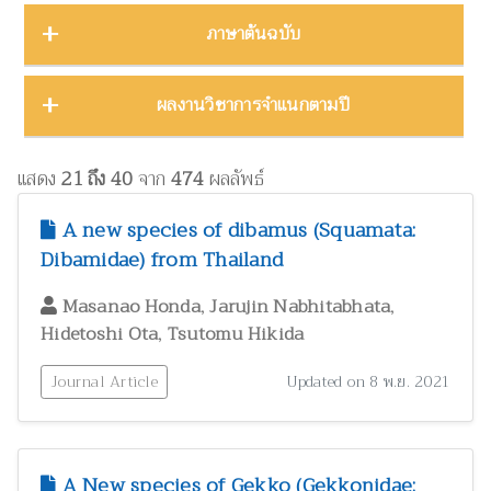
บทคัดย่องานประชุมวิชาการ
23
ชีววิทยา
15
ภาคตะวันออก
16
Thailand Natural History Museum Journal
49
ภาษาต้นฉบับ
โปสเตอร์งานประชุมวิชาการ
5
ด้านสังคมศาสตร์
1
ภาคตะวันออกเฉียงเหนือ
22
Zootaxa
12
รายงาน
30
ทรัพยากรธรรมชาติ โลก และสิ่งแวดล้อม
24
ภาคใต้
32
ผลงานภาษาต่างประเทศ
344
ผลงานวิชาการจำแนกตามปี
รายงานการวิจัย
47
เทคโนโลยีและวิศวกรรมศาสตร์
ZooKeys
11
10
ภาคเหนือ
12
วิทยานิพนธ์
17
ผลงานภาษาไทย
130
โบราณคดี
8
Thai Forest Bulletin (Botany)
8
2025
1
หนังสือ
34
แสดง
21 ถึง 40
จาก
474
ผลลัพธ์
ประวัติวิทยาศาสตร์
2
Far Eastern Entomologist
8
พฤกษศาสตร์และผลิตภัณฑ์จากพืช
2024
60
8
A new species of dibamus (Squamata:
พิพิธภัณฑ์ศึกษา
วารสารวนศาสตร์
21
7
Dibamidae) from Thailand
2023
17
ภูมิปัญญาท้องถิ่น
3
Natural History Journal of Chulalongkorn University
7
2022
37
,
,
Masanao Honda
Jarujin Nabhitabhata
มรดกวัฒนธรรม
1
,
Hidetoshi Ota
Tsutomu Hikida
Phytotaxa
7
แมลงและกีฏวิทยา
2021
51
38
ไร่นาและระบบการเพาะปลูก
วารสารสัตว์ป่าเมืองไทย
1
6
Journal Article
Updated on 8 พ.ย. 2021
2020
22
วนศาสตร์และผลิตภัณฑ์จากป่า
41
Blumea: Journal of Plant Taxonomy and Plant Geography
6
วิทยาศาสตร์ศึกษา
8
เศรษฐศาสตร์ ธุรกิจ และอุตสาหกรรม
1
A New species of Gekko (Gekkonidae: