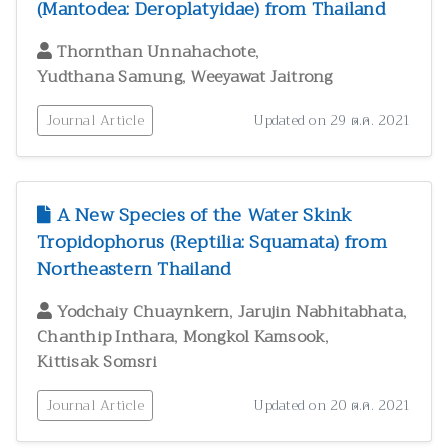
(Mantodea: Deroplatyidae) from Thailand
,
Thornthan Unnahachote
,
Yudthana Samung
Weeyawat Jaitrong
Journal Article
Updated on 29 ต.ค. 2021
A New Species of the Water Skink
Tropidophorus (Reptilia: Squamata) from
Northeastern Thailand
,
,
Yodchaiy Chuaynkern
Jarujin Nabhitabhata
,
,
Chanthip Inthara
Mongkol Kamsook
Kittisak Somsri
Journal Article
Updated on 20 ต.ค. 2021