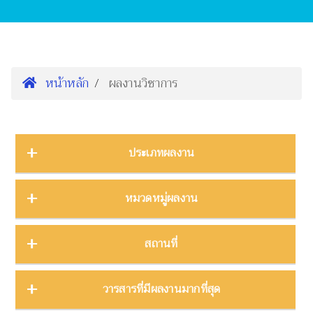
หน้าหลัก
ผลงานวิชาการ
ประเภทผลงาน
การนำเสนองานประชุมวิชาการ
16
หมวดหมู่ผลงาน
ต้นฉบับ
1
บทความ
3
การจัดการความรู้
2
สถานที่
บทความงานประชุมวิชาการ
19
การจัดการพิพิธภัณฑ์
8
บทความในวารสาร
275
การศึกษาพิพิธภัณฑ์
17
ภาคกลาง
28
วารสารที่มีผลงานมากที่สุด
บทความในหนังสือ
4
การสื่อสารวิทยาศาสตร์
42
ภาคตะวันตก
11