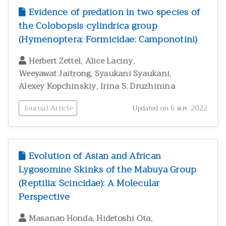
Evidence of predation in two species of
the Colobopsis cylindrica group
(Hymenoptera: Formicidae: Camponotini)
,
,
Herbert Zettel
Alice Laciny
,
,
Weeyawat Jaitrong
Syaukani Syaukani
,
Alexey Kopchinskiy
Irina S. Druzhinina
Journal Article
Updated on 6 ต.ค. 2022
Evolution of Asian and African
Lygosomine Skinks of the Mabuya Group
(Reptilia: Scincidae): A Molecular
Perspective
,
,
Masanao Honda
Hidetoshi Ota