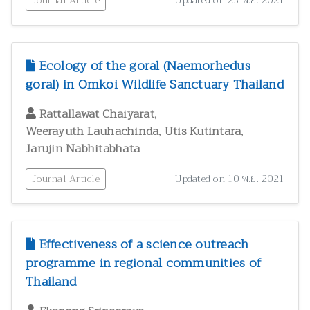
Journal Article
Updated on 23 พ.ย. 2021
Ecology of the goral (Naemorhedus
goral) in Omkoi Wildlife Sanctuary Thailand
,
Rattallawat Chaiyarat
,
,
Weerayuth Lauhachinda
Utis Kutintara
Jarujin Nabhitabhata
Journal Article
Updated on 10 พ.ย. 2021
Effectiveness of a science outreach
programme in regional communities of
Thailand