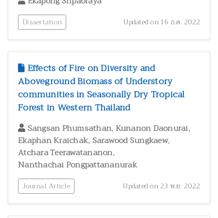
Ekapong Sripaoraya
Dissertation
Updated on 16 ธ.ค. 2022
Effects of Fire on Diversity and
Aboveground Biomass of Understory
communities in Seasonally Dry Tropical
Forest in Western Thailand
,
,
Sangsan Phumsathan
Kunanon Daonurai
,
,
Ekaphan Kraichak
Sarawood Sungkaew
,
Atchara Teerawatananon
Nanthachai Pongpattananurak
Journal Article
Updated on 23 พ.ย. 2022