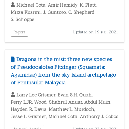
,
,
,
Michael Cota
Amir Hamidy
K. Platt
,
,
,
Mirza Kusrini
J. Guntoro
C. Shepherd
S. Schoppe
Report
Updated on 19 พ.ย. 2021
Dragons in the mist: three new species
of Pseudocalotes Fitzinger (Squamata:
Agamidae) from the sky island archipelago
of Peninsular Malaysia
,
,
Larry Lee Grismer
Evan S.H. Quah
,
,
,
Perry L.JR. Wood
Shahrul Anuar
Abdul Muin
,
,
Hayden R. Davis
Matthew L. Murdoch
,
,
Jesse L. Grismer
Michael Cota
Anthony J. Cobos