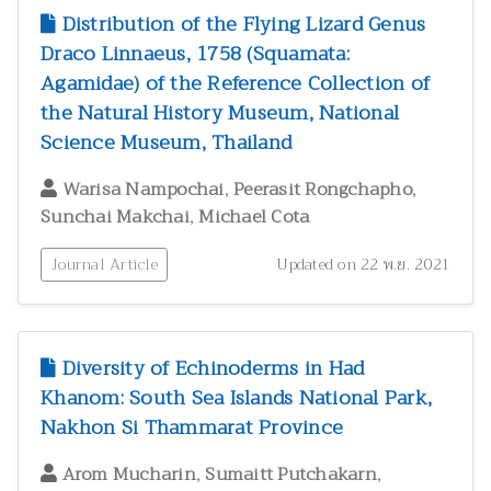
สัตววิทยาและผลิตภัณฑ์จากสัตว์
300
Distribution of the Flying Lizard Genus
Draco Linnaeus, 1758 (Squamata:
สุขภาพและพยาธิวิทยา
2
Agamidae) of the Reference Collection of
อนุกรมวิธาน
146
the Natural History Museum, National
อาหารและโภชนาการมนุษย์
3
Science Museum, Thailand
,
,
Warisa Nampochai
Peerasit Rongchapho
,
Sunchai Makchai
Michael Cota
Journal Article
Updated on 22 พ.ย. 2021
Diversity of Echinoderms in Had
Khanom: South Sea Islands National Park,
Nakhon Si Thammarat Province
,
,
Arom Mucharin
Sumaitt Putchakarn