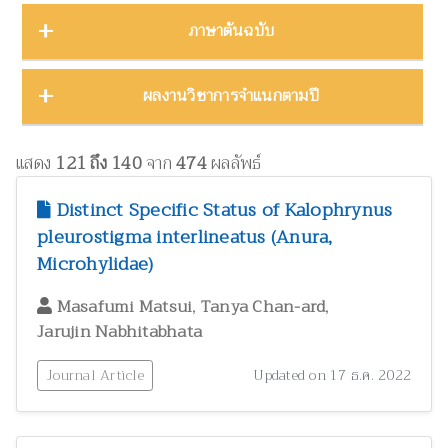
บทคัดย่องานประชุมวิชาการ
23
ชีววิทยา
15
ภาคตะวันออก
16
Thailand Natural History Museum Journal
49
ภาษาต้นฉบับ
โปสเตอร์งานประชุมวิชาการ
5
ด้านสังคมศาสตร์
1
ภาคตะวันออกเฉียงเหนือ
22
Zootaxa
12
รายงาน
30
ทรัพยากรธรรมชาติ โลก และสิ่งแวดล้อม
24
ภาคใต้
32
ผลงานภาษาต่างประเทศ
344
ผลงานวิชาการจำแนกตามปี
รายงานการวิจัย
47
เทคโนโลยีและวิศวกรรมศาสตร์
ZooKeys
11
10
ภาคเหนือ
12
วิทยานิพนธ์
17
ผลงานภาษาไทย
130
โบราณคดี
8
Thai Forest Bulletin (Botany)
8
2025
1
หนังสือ
34
แสดง
121 ถึง 140
จาก
474
ผลลัพธ์
ประวัติวิทยาศาสตร์
2
Far Eastern Entomologist
8
พฤกษศาสตร์และผลิตภัณฑ์จากพืช
2024
60
8
Distinct Specific Status of Kalophrynus
พิพิธภัณฑ์ศึกษา
วารสารวนศาสตร์
21
7
pleurostigma interlineatus (Anura,
2023
17
ภูมิปัญญาท้องถิ่น
3
Microhylidae)
Natural History Journal of Chulalongkorn University
7
2022
37
มรดกวัฒนธรรม
1
,
,
Phytotaxa
Masafumi Matsui
Tanya Chan-ard
7
แมลงและกีฏวิทยา
2021
51
38
Jarujin Nabhitabhata
ไร่นาและระบบการเพาะปลูก
วารสารสัตว์ป่าเมืองไทย
1
6
2020
22
วนศาสตร์และผลิตภัณฑ์จากป่า
Journal Article
41
Updated on 17 ธ.ค. 2022
Blumea: Journal of Plant Taxonomy and Plant Geography
6
วิทยาศาสตร์ศึกษา
8
เศรษฐศาสตร์ ธุรกิจ และอุตสาหกรรม
1