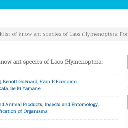
klist of know ant species of Laos (Hymenoptera: Fo
 know ant species of Laos (Hymenoptera:
g
,
Benoit Guénard
,
Evan P. Economo
,
kala
,
Seiki Yamane
nd Animal Products
,
Insects and Entomology
,
fication of Organisms