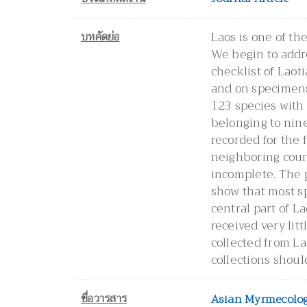
บทคัดย่อ
Laos is one of th
We begin to addr
checklist of Laoti
and on specimens c
123 species with
belonging to nine
recorded for the 
neighboring countr
incomplete. The p
show that most s
central part of L
received very lit
collected from La
collections shou
ชื่อวารสาร
Asian Myrmecolo