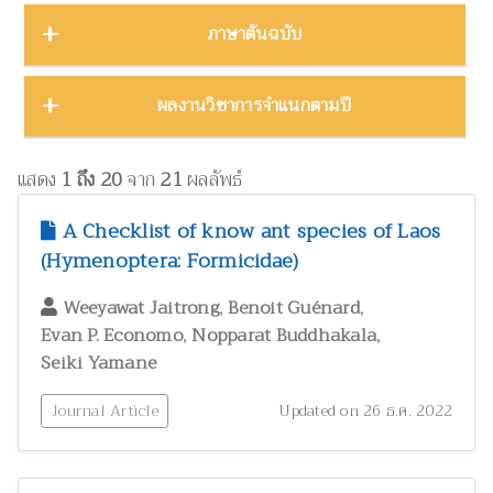
บทคัดย่องานประชุมวิชาการ
23
ชีววิทยา
15
ภาคตะวันออก
16
Thailand Natural History Museum Journal
49
ภาษาต้นฉบับ
โปสเตอร์งานประชุมวิชาการ
5
ด้านสังคมศาสตร์
1
ภาคตะวันออกเฉียงเหนือ
22
Zootaxa
12
รายงาน
30
ทรัพยากรธรรมชาติ โลก และสิ่งแวดล้อม
24
ภาคใต้
32
ผลงานภาษาต่างประเทศ
344
ผลงานวิชาการจำแนกตามปี
รายงานการวิจัย
47
เทคโนโลยีและวิศวกรรมศาสตร์
ZooKeys
11
10
ภาคเหนือ
12
วิทยานิพนธ์
17
ผลงานภาษาไทย
130
โบราณคดี
8
Thai Forest Bulletin (Botany)
8
2025
1
หนังสือ
34
แสดง
1 ถึง 20
จาก
21
ผลลัพธ์
ประวัติวิทยาศาสตร์
2
Far Eastern Entomologist
8
พฤกษศาสตร์และผลิตภัณฑ์จากพืช
2024
60
8
A Checklist of know ant species of Laos
พิพิธภัณฑ์ศึกษา
วารสารวนศาสตร์
21
7
(Hymenoptera: Formicidae)
2023
17
ภูมิปัญญาท้องถิ่น
3
Natural History Journal of Chulalongkorn University
7
2022
37
,
,
Weeyawat Jaitrong
Benoit Guénard
มรดกวัฒนธรรม
1
,
,
Evan P. Economo
Nopparat Buddhakala
Phytotaxa
7
แมลงและกีฏวิทยา
2021
51
38
Seiki Yamane
ไร่นาและระบบการเพาะปลูก
วารสารสัตว์ป่าเมืองไทย
1
6
2020
22
Journal Article
Updated on 26 ธ.ค. 2022
วนศาสตร์และผลิตภัณฑ์จากป่า
41
Blumea: Journal of Plant Taxonomy and Plant Geography
6
วิทยาศาสตร์ศึกษา
8
เศรษฐศาสตร์ ธุรกิจ และอุตสาหกรรม
1