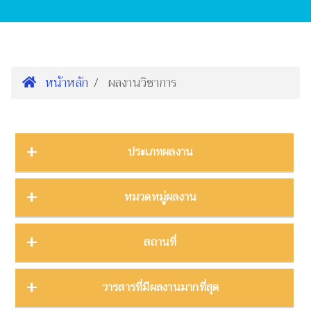
หน้าหลัก
ผลงานวิชาการ
ประเภทผลงาน
การนำเสนองานประชุมวิชาการ
16
หมวดหมู่ผลงาน
ต้นฉบับ
1
บทความ
3
การจัดการความรู้
2
สถานที่
บทความงานประชุมวิชาการ
19
การจัดการพิพิธภัณฑ์
8
บทความในวารสาร
275
การศึกษาพิพิธภัณฑ์
17
ภาคกลาง
28
วารสารที่มีผลงานมากที่สุด
บทความในหนังสือ
4
การสื่อสารวิทยาศาสตร์
42
ภาคตะวันตก
11