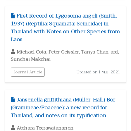
First Record of Lygosoma angeli (Smith,
1937) (Reptilia: Squamata: Scincidae) in
Thailand with Notes on Other Species from
Laos
,
,
,
Michael Cota
Peter Geissler
Tanya Chan-ard
Sunchai Makchai
Journal Article
Updated on 1 พ.ย. 2021
Jansenella griffithiana (Müller. Hall.) Bor
(Gramineae/Poaceae): a new record for
Thailand, and notes on its typification
,
Atchara Teerawatananon