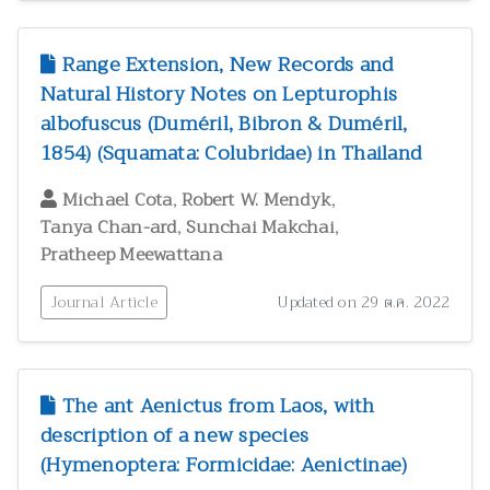
Range Extension, New Records and
Natural History Notes on Lepturophis
albofuscus (Duméril, Bibron & Duméril,
1854) (Squamata: Colubridae) in Thailand
,
,
Michael Cota
Robert W. Mendyk
,
,
Tanya Chan-ard
Sunchai Makchai
Pratheep Meewattana
Journal Article
Updated on 29 ต.ค. 2022
The ant Aenictus from Laos, with
description of a new species
(Hymenoptera: Formicidae: Aenictinae)