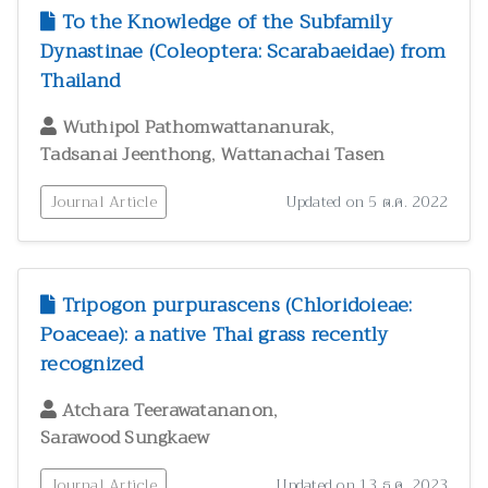
To the Knowledge of the Subfamily
Dynastinae (Coleoptera: Scarabaeidae) from
Thailand
,
Wuthipol Pathomwattananurak
,
Tadsanai Jeenthong
Wattanachai Tasen
Journal Article
Updated on 5 ต.ค. 2022
Tripogon purpurascens (Chloridoieae:
Poaceae): a native Thai grass recently
recognized
,
Atchara Teerawatananon
Sarawood Sungkaew
Journal Article
Updated on 13 ธ.ค. 2023