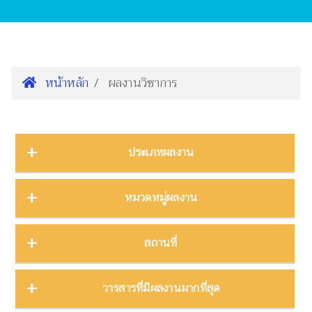
หน้าหลัก
ผลงานวิชาการ
ประเภทผลงาน
การนำเสนองานประชุมวิชาการ
16
หมวดหมู่ผลงาน
ต้นฉบับ
1
บทความ
3
การจัดการความรู้
2
สถานที่
บทความงานประชุมวิชาการ
19
การจัดการพิพิธภัณฑ์
8
บทความในวารสาร
275
การศึกษาพิพิธภัณฑ์
17
ภาคกลาง
28
วารสารที่มีผลงานมากที่สุด
บทความในหนังสือ
4
การสื่อสารวิทยาศาสตร์
42
ภาคตะวันตก
11