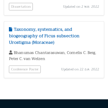
Dissertation
Updated on 2 พ.ย. 2022
Taxonomy, systematics, and
biogeography of Ficus subsection
Urostigma (Moraceae)
,
,
Bhanumas Chantarasuwan
Cornelis C. Berg
Peter C. van Welzen
Conference Poster
Updated on 22 ธ.ค. 2022