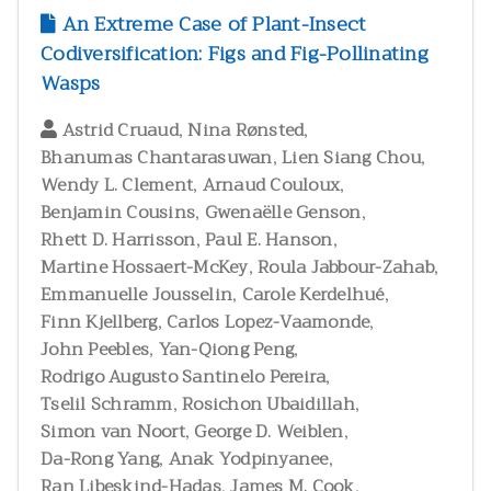
สัตววิทยาและผลิตภัณฑ์จากสัตว์
300
An Extreme Case of Plant-Insect
Codiversification: Figs and Fig-Pollinating
สุขภาพและพยาธิวิทยา
2
Wasps
อนุกรมวิธาน
146
อาหารและโภชนาการมนุษย์
3
,
,
Astrid Cruaud
Nina Rønsted
,
,
Bhanumas Chantarasuwan
Lien Siang Chou
,
,
Wendy L. Clement
Arnaud Couloux
,
,
Benjamin Cousins
Gwenaëlle Genson
,
,
Rhett D. Harrisson
Paul E. Hanson
,
,
Martine Hossaert-McKey
Roula Jabbour-Zahab
,
,
Emmanuelle Jousselin
Carole Kerdelhué
,
,
Finn Kjellberg
Carlos Lopez-Vaamonde
,
,
John Peebles
Yan-Qiong Peng
,
Rodrigo Augusto Santinelo Pereira
,
,
Tselil Schramm
Rosichon Ubaidillah
,
,
Simon van Noort
George D. Weiblen
,
,
Da-Rong Yang
Anak Yodpinyanee
,
,
Ran Libeskind-Hadas
James M. Cook