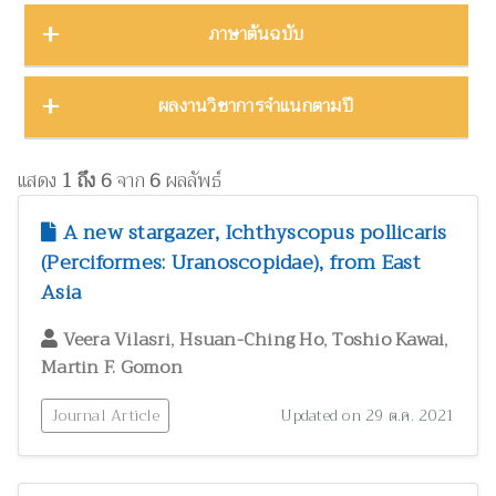
บทคัดย่องานประชุมวิชาการ
23
ชีววิทยา
15
ภาคตะวันออก
16
Thailand Natural History Museum Journal
49
ภาษาต้นฉบับ
โปสเตอร์งานประชุมวิชาการ
5
ด้านสังคมศาสตร์
1
ภาคตะวันออกเฉียงเหนือ
22
Zootaxa
12
รายงาน
30
ทรัพยากรธรรมชาติ โลก และสิ่งแวดล้อม
24
ภาคใต้
32
ผลงานภาษาต่างประเทศ
344
ผลงานวิชาการจำแนกตามปี
รายงานการวิจัย
47
เทคโนโลยีและวิศวกรรมศาสตร์
ZooKeys
11
10
ภาคเหนือ
12
วิทยานิพนธ์
17
ผลงานภาษาไทย
130
โบราณคดี
8
Thai Forest Bulletin (Botany)
8
2025
1
หนังสือ
34
แสดง
1 ถึง 6
จาก
6
ผลลัพธ์
ประวัติวิทยาศาสตร์
2
Far Eastern Entomologist
8
พฤกษศาสตร์และผลิตภัณฑ์จากพืช
2024
60
8
A new stargazer, Ichthyscopus pollicaris
พิพิธภัณฑ์ศึกษา
วารสารวนศาสตร์
21
7
(Perciformes: Uranoscopidae), from East
2023
17
ภูมิปัญญาท้องถิ่น
3
Asia
Natural History Journal of Chulalongkorn University
7
2022
37
มรดกวัฒนธรรม
1
,
,
,
Phytotaxa
Veera Vilasri
Hsuan-Ching Ho
Toshio Kawai
7
แมลงและกีฏวิทยา
2021
51
38
Martin F. Gomon
ไร่นาและระบบการเพาะปลูก
วารสารสัตว์ป่าเมืองไทย
1
6
2020
22
วนศาสตร์และผลิตภัณฑ์จากป่า
Journal Article
41
Updated on 29 ต.ค. 2021
Blumea: Journal of Plant Taxonomy and Plant Geography
6
วิทยาศาสตร์ศึกษา
8
เศรษฐศาสตร์ ธุรกิจ และอุตสาหกรรม
1