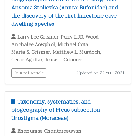
Ansonia Stoliczka (Anura: Bufonidae) and
the discovery of the first limestone cave-
dwelling species
,
,
Larry Lee Grismer
Perry L.JR. Wood
,
,
Anchalee Aowphol
Michael Cota
,
,
Marta S. Grismer
Matthew L. Murdoch
,
Cesar Aguilar
Jesse L. Grismer
Journal Article
Updated on 22 พ.ย. 2021
Taxonomy, systematics, and
biogeography of Ficus subsection
Urostigma (Moraceae)
Bhanumas Chantarasuwan