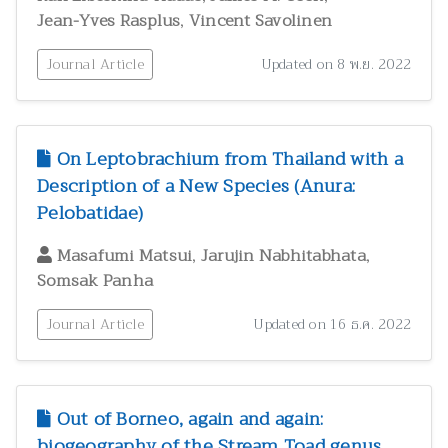
,
Jean-Yves Rasplus
Vincent Savolinen
Journal Article
Updated on 8 พ.ย. 2022
On Leptobrachium from Thailand with a
Description of a New Species (Anura:
Pelobatidae)
,
,
Masafumi Matsui
Jarujin Nabhitabhata
Somsak Panha
Journal Article
Updated on 16 ธ.ค. 2022
Out of Borneo, again and again:
biogeography of the Stream Toad genus