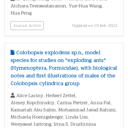
,
,
Atchara Teerawatananon
Yue-Hua Wang
Hua Peng
Journal Article
Updated on 10 พ.ย. 2022
Colobopsis explodens sp.n., model
species for studies on "exploding ants"
(Hymenoptera, Formicidae), with biological
notes and first illustrations of males of the
Colobopsis cylindrica group
,
,
Alice Laciny
Herbert Zettel
,
,
,
Alexey Kopchinskiy
Carina Pretzer
Anna Pal
,
,
Kamariah Abu Salim
Mohammad Javad Rahimi
,
,
Michaela Hoenigsberger
Linda Lim
,
Weeyawat Jaitrong
Irina S. Druzhinina