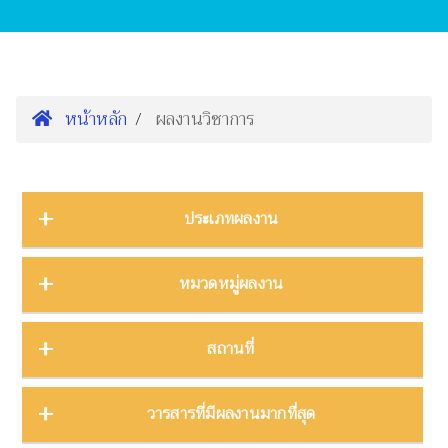
หน้าหลัก
ผลงานวิชาการ
ประเภทผลงาน
การนำเสนองานประชุมวิชาการ
16
หมวดหมู่ผลงาน
ต้นฉบับ
1
บทความ
3
การจัดการความรู้
2
สถานที่
บทความงานประชุมวิชาการ
19
การจัดการพิพิธภัณฑ์
8
บทความในวารสาร
275
การศึกษาพิพิธภัณฑ์
17
ภาคกลาง
28
วารสารที่มีผลงานมากที่สุด
บทความในหนังสือ
4
การสื่อสารวิทยาศาสตร์
42
ภาคตะวันตก
11