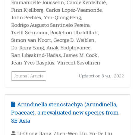
,
,
Emmanuelle Jousselin
Carole Kerdelhué
สัตววิทยาและผลิตภัณฑ์จากสัตว์
300
,
,
Finn Kjellberg
Carlos Lopez-Vaamonde
สุขภาพและพยาธิวิทยา
2
,
,
John Peebles
Yan-Qiong Peng
อนุกรมวิธาน
146
,
Rodrigo Augusto Santinelo Pereira
,
,
Tselil Schramm
อาหารและโภชนาการมนุษย์
Rosichon Ubaidillah
3
,
,
Simon van Noort
George D. Weiblen
,
,
Da-Rong Yang
Anak Yodpinyanee
,
,
Ran Libeskind-Hadas
James M. Cook
,
Jean-Yves Rasplus
Vincent Savolinen
Journal Article
Updated on 8 พ.ย. 2022
Arundinella stenostachya (Arundinella,
Poaceae), a reevaluated new species from
SE Asia
,
,
,
Li-Qiong Jiang
Zhen-Wen Liu
En-De Liu