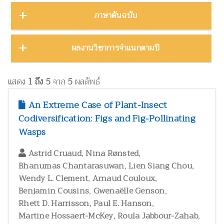
บทคัดย่องานประชุมวิชาการ
23
ชีววิทยา
15
ภาคตะวันออก
16
Thailand Natural History Museum Journal
49
ภาษาต้นฉบับ
โปสเตอร์งานประชุมวิชาการ
5
ด้านสังคมศาสตร์
1
ภาคตะวันออกเฉียงเหนือ
22
Zootaxa
12
รายงาน
30
ทรัพยากรธรรมชาติ โลก และสิ่งแวดล้อม
24
ภาคใต้
32
ผลงานภาษาต่างประเทศ
344
ผลงานวิชาการจำแนกตามปี
รายงานการวิจัย
47
เทคโนโลยีและวิศวกรรมศาสตร์
ZooKeys
11
10
ภาคเหนือ
12
วิทยานิพนธ์
17
ผลงานภาษาไทย
130
โบราณคดี
8
Thai Forest Bulletin (Botany)
8
2025
1
หนังสือ
34
แสดง
1 ถึง 5
จาก
5
ผลลัพธ์
ประวัติวิทยาศาสตร์
2
Far Eastern Entomologist
8
พฤกษศาสตร์และผลิตภัณฑ์จากพืช
2024
60
8
An Extreme Case of Plant-Insect
พิพิธภัณฑ์ศึกษา
วารสารวนศาสตร์
21
7
Codiversification: Figs and Fig-Pollinating
2023
17
ภูมิปัญญาท้องถิ่น
3
Wasps
Natural History Journal of Chulalongkorn University
7
2022
37
มรดกวัฒนธรรม
1
,
,
Phytotaxa
Astrid Cruaud
Nina Rønsted
7
แมลงและกีฏวิทยา
2021
51
38
,
,
Bhanumas Chantarasuwan
Lien Siang Chou
ไร่นาและระบบการเพาะปลูก
วารสารสัตว์ป่าเมืองไทย
1
6
,
,
Wendy L. Clement
2020
Arnaud Couloux
22
วนศาสตร์และผลิตภัณฑ์จากป่า
41
,
,
Benjamin Cousins
Gwenaëlle Genson
Blumea: Journal of Plant Taxonomy and Plant Geography
6
,
,
Rhett D. Harrisson
วิทยาศาสตร์ศึกษา
Paul E. Hanson
8
,
,
Martine Hossaert-McKey
Roula Jabbour-Zahab
เศรษฐศาสตร์ ธุรกิจ และอุตสาหกรรม
1