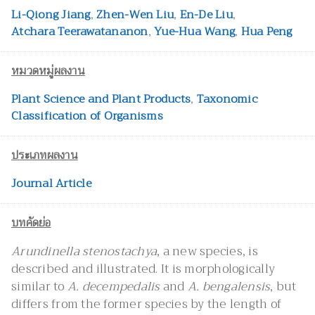
Li-Qiong Jiang
,
Zhen-Wen Liu
,
En-De Liu
,
Atchara Teerawatananon
,
Yue-Hua Wang
,
Hua Peng
หมวดหมู่ผลงาน
Plant Science and Plant Products
,
Taxonomic
Classification of Organisms
ประเภทผลงาน
Journal Article
บทคัดย่อ
Arundinella stenostachya
, a new species, is
described and illustrated. It is morphologically
similar to
A. decempedalis
and
A. bengalensis
, but
differs from the former species by the length of