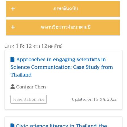
บทคัดย่องานประชุมวิชาการ
23
ชีววิทยา
15
ภาคตะวันออก
16
Thailand Natural History Museum Journal
49
ภาษาต้นฉบับ
โปสเตอร์งานประชุมวิชาการ
5
ด้านสังคมศาสตร์
1
ภาคตะวันออกเฉียงเหนือ
22
Zootaxa
12
รายงาน
30
ทรัพยากรธรรมชาติ โลก และสิ่งแวดล้อม
24
ภาคใต้
32
ผลงานภาษาต่างประเทศ
344
ผลงานวิชาการจำแนกตามปี
รายงานการวิจัย
47
เทคโนโลยีและวิศวกรรมศาสตร์
ZooKeys
11
10
ภาคเหนือ
12
วิทยานิพนธ์
17
ผลงานภาษาไทย
130
โบราณคดี
8
Thai Forest Bulletin (Botany)
8
2025
1
หนังสือ
34
แสดง
1 ถึง 12
จาก
12
ผลลัพธ์
ประวัติวิทยาศาสตร์
2
Far Eastern Entomologist
8
พฤกษศาสตร์และผลิตภัณฑ์จากพืช
2024
60
8
Approaches in engaging scientists in
พิพิธภัณฑ์ศึกษา
วารสารวนศาสตร์
21
7
Science Communication: Case Study from
2023
17
ภูมิปัญญาท้องถิ่น
3
Thailand
Natural History Journal of Chulalongkorn University
7
2022
37
มรดกวัฒนธรรม
1
Phytotaxa
Ganigar Chen
7
แมลงและกีฏวิทยา
2021
51
38
ไร่นาและระบบการเพาะปลูก
วารสารสัตว์ป่าเมืองไทย
1
6
Presentation File
Updated on 15 ธ.ค. 2022
2020
22
วนศาสตร์และผลิตภัณฑ์จากป่า
41
Blumea: Journal of Plant Taxonomy and Plant Geography
6
วิทยาศาสตร์ศึกษา
8
เศรษฐศาสตร์ ธุรกิจ และอุตสาหกรรม
1
Civic science literacy in Thailand: the