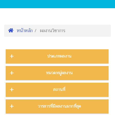
หน้าหลัก
ผลงานวิชาการ
ประเภทผลงาน
การนำเสนองานประชุมวิชาการ
16
หมวดหมู่ผลงาน
ต้นฉบับ
1
บทความ
3
การจัดการความรู้
2
สถานที่
บทความงานประชุมวิชาการ
19
การจัดการพิพิธภัณฑ์
8
บทความในวารสาร
275
การศึกษาพิพิธภัณฑ์
17
ภาคกลาง
28
วารสารที่มีผลงานมากที่สุด
บทความในหนังสือ
4
การสื่อสารวิทยาศาสตร์
42
ภาคตะวันตก
11