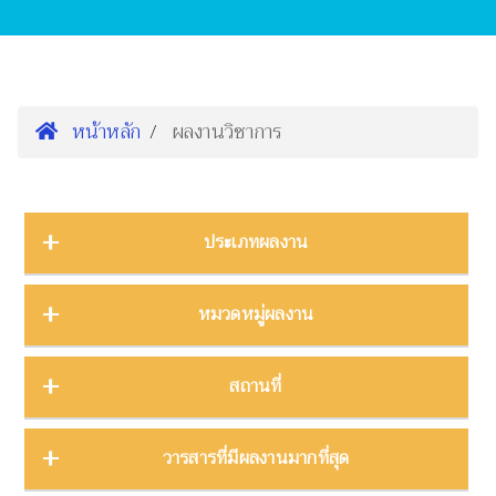
หน้าหลัก
ผลงานวิชาการ
ประเภทผลงาน
การนำเสนองานประชุมวิชาการ
16
หมวดหมู่ผลงาน
ต้นฉบับ
1
บทความ
3
การจัดการความรู้
2
สถานที่
บทความงานประชุมวิชาการ
19
การจัดการพิพิธภัณฑ์
8
บทความในวารสาร
275
การศึกษาพิพิธภัณฑ์
17
ภาคกลาง
28
วารสารที่มีผลงานมากที่สุด
บทความในหนังสือ
4
การสื่อสารวิทยาศาสตร์
42
ภาคตะวันตก
11