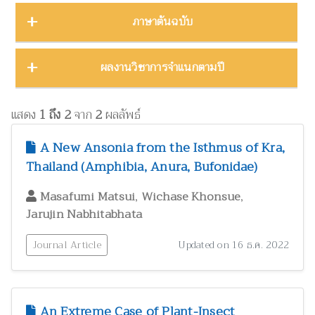
บทคัดย่องานประชุมวิชาการ
23
ชีววิทยา
15
ภาคตะวันออก
16
Thailand Natural History Museum Journal
49
ภาษาต้นฉบับ
โปสเตอร์งานประชุมวิชาการ
5
ด้านสังคมศาสตร์
1
ภาคตะวันออกเฉียงเหนือ
22
Zootaxa
12
รายงาน
30
ทรัพยากรธรรมชาติ โลก และสิ่งแวดล้อม
24
ภาคใต้
32
ผลงานภาษาต่างประเทศ
344
ผลงานวิชาการจำแนกตามปี
รายงานการวิจัย
47
เทคโนโลยีและวิศวกรรมศาสตร์
ZooKeys
11
10
ภาคเหนือ
12
วิทยานิพนธ์
17
ผลงานภาษาไทย
130
โบราณคดี
8
Thai Forest Bulletin (Botany)
8
2025
1
หนังสือ
34
แสดง
1 ถึง 2
จาก
2
ผลลัพธ์
ประวัติวิทยาศาสตร์
2
Far Eastern Entomologist
8
พฤกษศาสตร์และผลิตภัณฑ์จากพืช
2024
60
8
A New Ansonia from the Isthmus of Kra,
พิพิธภัณฑ์ศึกษา
วารสารวนศาสตร์
21
7
Thailand (Amphibia, Anura, Bufonidae)
2023
17
ภูมิปัญญาท้องถิ่น
3
Natural History Journal of Chulalongkorn University
7
2022
37
,
,
Masafumi Matsui
Wichase Khonsue
มรดกวัฒนธรรม
1
Jarujin Nabhitabhata
Phytotaxa
7
แมลงและกีฏวิทยา
2021
51
38
ไร่นาและระบบการเพาะปลูก
วารสารสัตว์ป่าเมืองไทย
1
6
Journal Article
Updated on 16 ธ.ค. 2022
2020
22
วนศาสตร์และผลิตภัณฑ์จากป่า
41
Blumea: Journal of Plant Taxonomy and Plant Geography
6
วิทยาศาสตร์ศึกษา
8
เศรษฐศาสตร์ ธุรกิจ และอุตสาหกรรม
1
An Extreme Case of Plant-Insect