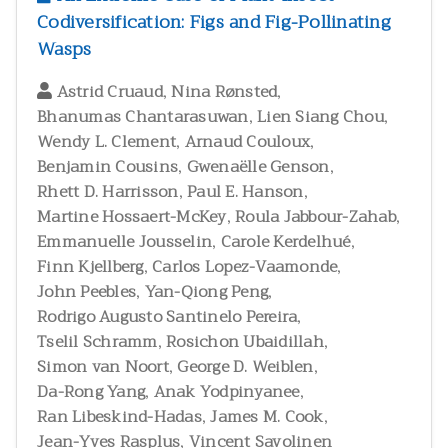
สัตววิทยาและผลิตภัณฑ์จากสัตว์
300
Codiversification: Figs and Fig-Pollinating
Wasps
สุขภาพและพยาธิวิทยา
2
อนุกรมวิธาน
146
,
,
Astrid Cruaud
Nina Rønsted
อาหารและโภชนาการมนุษย์
3
,
,
Bhanumas Chantarasuwan
Lien Siang Chou
,
,
Wendy L. Clement
Arnaud Couloux
,
,
Benjamin Cousins
Gwenaëlle Genson
,
,
Rhett D. Harrisson
Paul E. Hanson
,
,
Martine Hossaert-McKey
Roula Jabbour-Zahab
,
,
Emmanuelle Jousselin
Carole Kerdelhué
,
,
Finn Kjellberg
Carlos Lopez-Vaamonde
,
,
John Peebles
Yan-Qiong Peng
,
Rodrigo Augusto Santinelo Pereira
,
,
Tselil Schramm
Rosichon Ubaidillah
,
,
Simon van Noort
George D. Weiblen
,
,
Da-Rong Yang
Anak Yodpinyanee
,
,
Ran Libeskind-Hadas
James M. Cook
,
Jean-Yves Rasplus
Vincent Savolinen