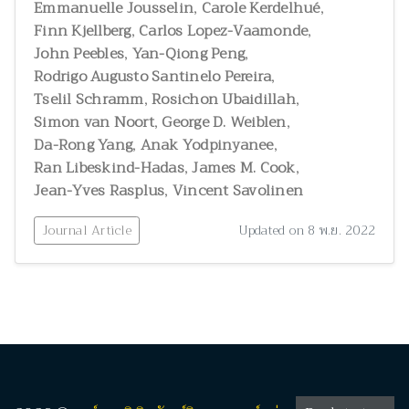
,
,
Emmanuelle Jousselin
Carole Kerdelhué
สัตววิทยาและผลิตภัณฑ์จากสัตว์
300
,
,
Finn Kjellberg
Carlos Lopez-Vaamonde
สุขภาพและพยาธิวิทยา
2
,
,
John Peebles
Yan-Qiong Peng
อนุกรมวิธาน
146
,
Rodrigo Augusto Santinelo Pereira
,
,
Tselil Schramm
อาหารและโภชนาการมนุษย์
Rosichon Ubaidillah
3
,
,
Simon van Noort
George D. Weiblen
,
,
Da-Rong Yang
Anak Yodpinyanee
,
,
Ran Libeskind-Hadas
James M. Cook
,
Jean-Yves Rasplus
Vincent Savolinen
Journal Article
Updated on 8 พ.ย. 2022