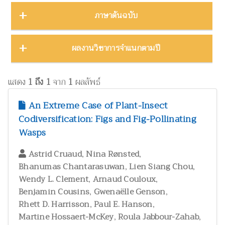
บทคัดย่องานประชุมวิชาการ
23
ชีววิทยา
15
ภาคตะวันออก
16
Thailand Natural History Museum Journal
49
ภาษาต้นฉบับ
โปสเตอร์งานประชุมวิชาการ
5
ด้านสังคมศาสตร์
1
ภาคตะวันออกเฉียงเหนือ
22
Zootaxa
12
รายงาน
30
ทรัพยากรธรรมชาติ โลก และสิ่งแวดล้อม
24
ภาคใต้
32
ผลงานภาษาต่างประเทศ
344
ผลงานวิชาการจำแนกตามปี
รายงานการวิจัย
47
เทคโนโลยีและวิศวกรรมศาสตร์
ZooKeys
11
10
ภาคเหนือ
12
วิทยานิพนธ์
17
ผลงานภาษาไทย
130
โบราณคดี
8
Thai Forest Bulletin (Botany)
8
2025
1
หนังสือ
34
แสดง
1 ถึง 1
จาก
1
ผลลัพธ์
ประวัติวิทยาศาสตร์
2
Far Eastern Entomologist
8
พฤกษศาสตร์และผลิตภัณฑ์จากพืช
2024
60
8
An Extreme Case of Plant-Insect
พิพิธภัณฑ์ศึกษา
วารสารวนศาสตร์
21
7
Codiversification: Figs and Fig-Pollinating
2023
17
ภูมิปัญญาท้องถิ่น
3
Wasps
Natural History Journal of Chulalongkorn University
7
2022
37
มรดกวัฒนธรรม
1
,
,
Phytotaxa
Astrid Cruaud
Nina Rønsted
7
แมลงและกีฏวิทยา
2021
51
38
,
,
Bhanumas Chantarasuwan
Lien Siang Chou
ไร่นาและระบบการเพาะปลูก
วารสารสัตว์ป่าเมืองไทย
1
6
,
,
Wendy L. Clement
2020
Arnaud Couloux
22
วนศาสตร์และผลิตภัณฑ์จากป่า
41
,
,
Benjamin Cousins
Gwenaëlle Genson
Blumea: Journal of Plant Taxonomy and Plant Geography
6
,
,
Rhett D. Harrisson
วิทยาศาสตร์ศึกษา
Paul E. Hanson
8
,
,
Martine Hossaert-McKey
Roula Jabbour-Zahab
เศรษฐศาสตร์ ธุรกิจ และอุตสาหกรรม
1