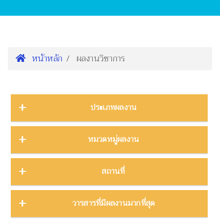
หน้าหลัก
ผลงานวิชาการ
ประเภทผลงาน
การนำเสนองานประชุมวิชาการ
16
หมวดหมู่ผลงาน
ต้นฉบับ
1
บทความ
3
การจัดการความรู้
2
สถานที่
บทความงานประชุมวิชาการ
19
การจัดการพิพิธภัณฑ์
8
บทความในวารสาร
275
การศึกษาพิพิธภัณฑ์
17
ภาคกลาง
28
วารสารที่มีผลงานมากที่สุด
บทความในหนังสือ
4
การสื่อสารวิทยาศาสตร์
42
ภาคตะวันตก
11