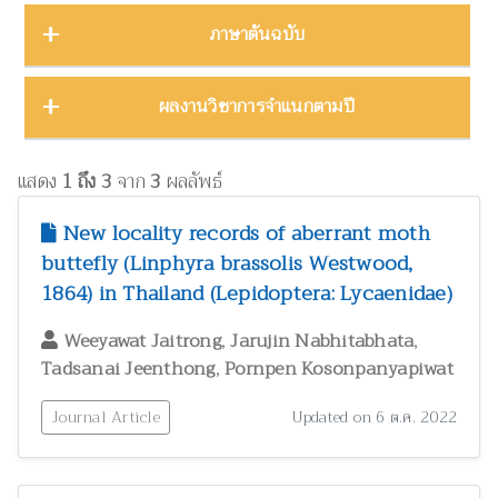
บทคัดย่องานประชุมวิชาการ
23
ชีววิทยา
15
ภาคตะวันออก
16
Thailand Natural History Museum Journal
49
ภาษาต้นฉบับ
โปสเตอร์งานประชุมวิชาการ
5
ด้านสังคมศาสตร์
1
ภาคตะวันออกเฉียงเหนือ
22
Zootaxa
12
รายงาน
30
ทรัพยากรธรรมชาติ โลก และสิ่งแวดล้อม
24
ภาคใต้
32
ผลงานภาษาต่างประเทศ
344
ผลงานวิชาการจำแนกตามปี
รายงานการวิจัย
47
เทคโนโลยีและวิศวกรรมศาสตร์
ZooKeys
11
10
ภาคเหนือ
12
วิทยานิพนธ์
17
ผลงานภาษาไทย
130
โบราณคดี
8
Thai Forest Bulletin (Botany)
8
2025
1
หนังสือ
34
แสดง
1 ถึง 3
จาก
3
ผลลัพธ์
ประวัติวิทยาศาสตร์
2
Far Eastern Entomologist
8
พฤกษศาสตร์และผลิตภัณฑ์จากพืช
2024
60
8
New locality records of aberrant moth
พิพิธภัณฑ์ศึกษา
วารสารวนศาสตร์
21
7
buttefly (Linphyra brassolis Westwood,
2023
17
ภูมิปัญญาท้องถิ่น
3
1864) in Thailand (Lepidoptera: Lycaenidae)
Natural History Journal of Chulalongkorn University
7
2022
37
มรดกวัฒนธรรม
1
,
,
Phytotaxa
Weeyawat Jaitrong
Jarujin Nabhitabhata
7
แมลงและกีฏวิทยา
2021
51
38
,
Tadsanai Jeenthong
Pornpen Kosonpanyapiwat
ไร่นาและระบบการเพาะปลูก
วารสารสัตว์ป่าเมืองไทย
1
6
2020
22
วนศาสตร์และผลิตภัณฑ์จากป่า
Journal Article
41
Updated on 6 ต.ค. 2022
Blumea: Journal of Plant Taxonomy and Plant Geography
6
วิทยาศาสตร์ศึกษา
8
เศรษฐศาสตร์ ธุรกิจ และอุตสาหกรรม
1