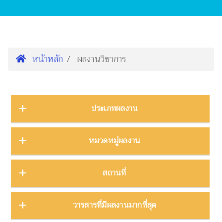
หน้าหลัก
ผลงานวิชาการ
ประเภทผลงาน
การนำเสนองานประชุมวิชาการ
16
หมวดหมู่ผลงาน
ต้นฉบับ
1
บทความ
3
การจัดการความรู้
2
สถานที่
บทความงานประชุมวิชาการ
19
การจัดการพิพิธภัณฑ์
8
บทความในวารสาร
275
การศึกษาพิพิธภัณฑ์
17
ภาคกลาง
28
วารสารที่มีผลงานมากที่สุด
บทความในหนังสือ
4
การสื่อสารวิทยาศาสตร์
42
ภาคตะวันตก
11