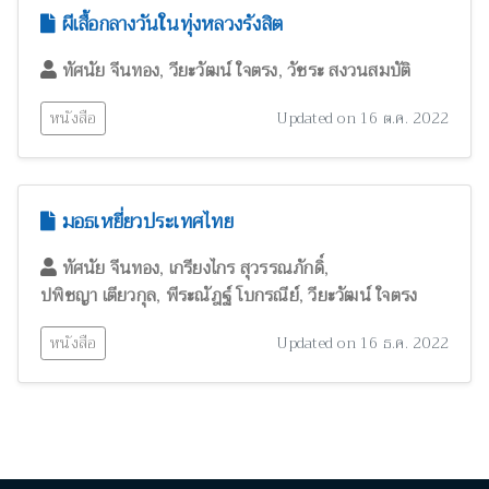
สัตววิทยาและผลิตภัณฑ์จากสัตว์
300
ผีเสื้อกลางวันในทุ่งหลวงรังสิต
สุขภาพและพยาธิวิทยา
2
,
,
ทัศนัย จีนทอง
วียะวัฒน์ ใจตรง
วัชระ สงวนสมบัติ
อนุกรมวิธาน
146
อาหารและโภชนาการมนุษย์
3
หนังสือ
Updated on 16 ต.ค. 2022
มอธเหยี่ยวประเทศไทย
,
,
ทัศนัย จีนทอง
เกรียงไกร สุวรรณภักดิ์
,
,
ปพิชญา เตียวกุล
พีระณัฎฐ์ โบกรณีย์
วียะวัฒน์ ใจตรง
หนังสือ
Updated on 16 ธ.ค. 2022