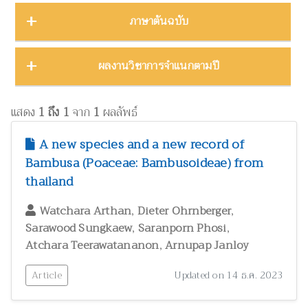
บทคัดย่องานประชุมวิชาการ
23
ชีววิทยา
15
ภาคตะวันออก
16
Thailand Natural History Museum Journal
49
ภาษาต้นฉบับ
โปสเตอร์งานประชุมวิชาการ
5
ด้านสังคมศาสตร์
1
ภาคตะวันออกเฉียงเหนือ
22
Zootaxa
12
รายงาน
30
ทรัพยากรธรรมชาติ โลก และสิ่งแวดล้อม
24
ภาคใต้
32
ผลงานภาษาต่างประเทศ
344
ผลงานวิชาการจำแนกตามปี
รายงานการวิจัย
47
เทคโนโลยีและวิศวกรรมศาสตร์
ZooKeys
11
10
ภาคเหนือ
12
วิทยานิพนธ์
17
ผลงานภาษาไทย
130
โบราณคดี
8
Thai Forest Bulletin (Botany)
8
2025
1
หนังสือ
34
แสดง
1 ถึง 1
จาก
1
ผลลัพธ์
ประวัติวิทยาศาสตร์
2
Far Eastern Entomologist
8
พฤกษศาสตร์และผลิตภัณฑ์จากพืช
2024
60
8
A new species and a new record of
พิพิธภัณฑ์ศึกษา
วารสารวนศาสตร์
21
7
Bambusa (Poaceae: Bambusoideae) from
2023
17
ภูมิปัญญาท้องถิ่น
3
thailand
Natural History Journal of Chulalongkorn University
7
2022
37
มรดกวัฒนธรรม
1
,
,
Phytotaxa
Watchara Arthan
Dieter Ohrnberger
7
แมลงและกีฏวิทยา
2021
51
38
,
,
Sarawood Sungkaew
Saranporn Phosi
ไร่นาและระบบการเพาะปลูก
วารสารสัตว์ป่าเมืองไทย
1
6
,
Atchara Teerawatananon
2020
Arnupap Janloy
22
วนศาสตร์และผลิตภัณฑ์จากป่า
41
Blumea: Journal of Plant Taxonomy and Plant Geography
6
Article
Updated on 14 ธ.ค. 2023
วิทยาศาสตร์ศึกษา
8
เศรษฐศาสตร์ ธุรกิจ และอุตสาหกรรม
1