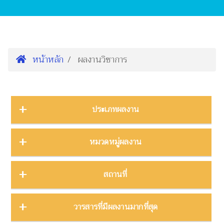
หน้าหลัก
ผลงานวิชาการ
ประเภทผลงาน
การนำเสนองานประชุมวิชาการ
16
หมวดหมู่ผลงาน
ต้นฉบับ
1
บทความ
3
การจัดการความรู้
2
สถานที่
บทความงานประชุมวิชาการ
19
การจัดการพิพิธภัณฑ์
8
บทความในวารสาร
275
การศึกษาพิพิธภัณฑ์
17
ภาคกลาง
28
วารสารที่มีผลงานมากที่สุด
บทความในหนังสือ
4
การสื่อสารวิทยาศาสตร์
42
ภาคตะวันตก
11