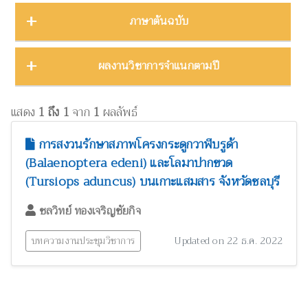
บทคัดย่องานประชุมวิชาการ
23
ชีววิทยา
15
ภาคตะวันออก
16
Thailand Natural History Museum Journal
49
ภาษาต้นฉบับ
โปสเตอร์งานประชุมวิชาการ
5
ด้านสังคมศาสตร์
1
ภาคตะวันออกเฉียงเหนือ
22
Zootaxa
12
รายงาน
30
ทรัพยากรธรรมชาติ โลก และสิ่งแวดล้อม
24
ภาคใต้
32
ผลงานภาษาต่างประเทศ
344
ผลงานวิชาการจำแนกตามปี
รายงานการวิจัย
47
เทคโนโลยีและวิศวกรรมศาสตร์
ZooKeys
11
10
ภาคเหนือ
12
วิทยานิพนธ์
17
ผลงานภาษาไทย
130
โบราณคดี
8
Thai Forest Bulletin (Botany)
8
2025
1
หนังสือ
34
แสดง
1 ถึง 1
จาก
1
ผลลัพธ์
ประวัติวิทยาศาสตร์
2
Far Eastern Entomologist
8
พฤกษศาสตร์และผลิตภัณฑ์จากพืช
2024
60
8
การสงวนรักษาสภาพโครงกระดูกวาฬบรูด้า
พิพิธภัณฑ์ศึกษา
วารสารวนศาสตร์
21
7
(Balaenoptera edeni) และโลมาปากขวด
2023
17
ภูมิปัญญาท้องถิ่น
3
(Tursiops aduncus) บนเกาะแสมสาร จังหวัดชลบุรี
Natural History Journal of Chulalongkorn University
7
2022
37
มรดกวัฒนธรรม
1
Phytotaxa
ชลวิทย์ ทองเจริญชัยกิจ
7
แมลงและกีฏวิทยา
2021
51
38
ไร่นาและระบบการเพาะปลูก
วารสารสัตว์ป่าเมืองไทย
1
6
บทความงานประชุมวิชาการ
Updated on 22 ธ.ค. 2022
2020
22
วนศาสตร์และผลิตภัณฑ์จากป่า
41
Blumea: Journal of Plant Taxonomy and Plant Geography
6
วิทยาศาสตร์ศึกษา
8
เศรษฐศาสตร์ ธุรกิจ และอุตสาหกรรม
1