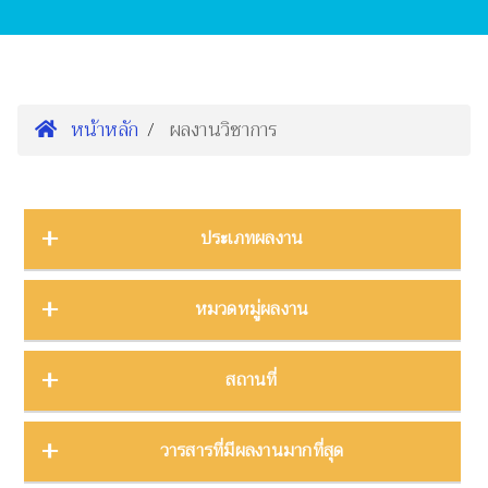
หน้าหลัก
ผลงานวิชาการ
ประเภทผลงาน
การนำเสนองานประชุมวิชาการ
16
หมวดหมู่ผลงาน
ต้นฉบับ
1
บทความ
3
การจัดการความรู้
2
สถานที่
บทความงานประชุมวิชาการ
19
การจัดการพิพิธภัณฑ์
8
บทความในวารสาร
275
การศึกษาพิพิธภัณฑ์
17
ภาคกลาง
28
วารสารที่มีผลงานมากที่สุด
บทความในหนังสือ
4
การสื่อสารวิทยาศาสตร์
42
ภาคตะวันตก
11