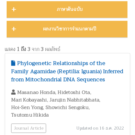
บทคัดย่องานประชุมวิชาการ
23
ชีววิทยา
15
ภาคตะวันออก
16
Thailand Natural History Museum Journal
49
ภาษาต้นฉบับ
โปสเตอร์งานประชุมวิชาการ
5
ด้านสังคมศาสตร์
1
ภาคตะวันออกเฉียงเหนือ
22
Zootaxa
12
รายงาน
30
ทรัพยากรธรรมชาติ โลก และสิ่งแวดล้อม
24
ภาคใต้
32
ผลงานภาษาต่างประเทศ
344
ผลงานวิชาการจำแนกตามปี
รายงานการวิจัย
47
เทคโนโลยีและวิศวกรรมศาสตร์
ZooKeys
11
10
ภาคเหนือ
12
วิทยานิพนธ์
17
ผลงานภาษาไทย
130
โบราณคดี
8
Thai Forest Bulletin (Botany)
8
2025
1
หนังสือ
34
แสดง
1 ถึง 3
จาก
3
ผลลัพธ์
ประวัติวิทยาศาสตร์
2
Far Eastern Entomologist
8
พฤกษศาสตร์และผลิตภัณฑ์จากพืช
2024
60
8
Phylogenetic Relationships of the
พิพิธภัณฑ์ศึกษา
วารสารวนศาสตร์
21
7
Family Agamidae (Reptilia: Iguania) Inferred
2023
17
ภูมิปัญญาท้องถิ่น
3
from Mitochondrial DNA Sequences
Natural History Journal of Chulalongkorn University
7
2022
37
มรดกวัฒนธรรม
1
,
,
Phytotaxa
Masanao Honda
Hidetoshi Ota
7
แมลงและกีฏวิทยา
2021
51
38
,
,
Mari Kobayashi
Jarujin Nabhitabhata
ไร่นาและระบบการเพาะปลูก
วารสารสัตว์ป่าเมืองไทย
1
6
,
,
Hoi-Sen Yong
2020
Showichi Sengoku
22
วนศาสตร์และผลิตภัณฑ์จากป่า
41
Tsutomu Hikida
Blumea: Journal of Plant Taxonomy and Plant Geography
6
วิทยาศาสตร์ศึกษา
8
Journal Article
Updated on 16 ธ.ค. 2022
เศรษฐศาสตร์ ธุรกิจ และอุตสาหกรรม
1