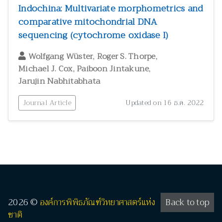
Indochina: Multivariate morphometrics and
comparative mitochondrial DNA
sequencing (cytochrome oxidase I)
,
,
Wolfgang Wüster
Roger S. Thorpe
,
,
Michael J. Cox
Paiboon Jintakune
Jarujin Nabhitabhata
Journal Article
Updated on 16 ธ.ค. 2022
2026 ©
องค์การพิพิธภัณฑ์วิทยาศาสตร์แห่ง
Back to top
ชาติ