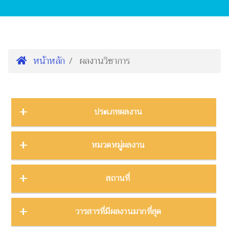
หน้าหลัก
ผลงานวิชาการ
ประเภทผลงาน
การนำเสนองานประชุมวิชาการ
16
หมวดหมู่ผลงาน
ต้นฉบับ
1
บทความ
3
การจัดการความรู้
2
สถานที่
บทความงานประชุมวิชาการ
19
การจัดการพิพิธภัณฑ์
8
บทความในวารสาร
275
การศึกษาพิพิธภัณฑ์
17
ภาคกลาง
28
วารสารที่มีผลงานมากที่สุด
บทความในหนังสือ
4
การสื่อสารวิทยาศาสตร์
42
ภาคตะวันตก
11