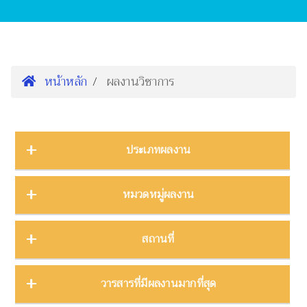
หน้าหลัก
ผลงานวิชาการ
ประเภทผลงาน
การนำเสนองานประชุมวิชาการ
16
หมวดหมู่ผลงาน
ต้นฉบับ
1
บทความ
3
การจัดการความรู้
2
สถานที่
บทความงานประชุมวิชาการ
19
การจัดการพิพิธภัณฑ์
8
บทความในวารสาร
275
การศึกษาพิพิธภัณฑ์
17
ภาคกลาง
28
วารสารที่มีผลงานมากที่สุด
บทความในหนังสือ
4
การสื่อสารวิทยาศาสตร์
42
ภาคตะวันตก
11