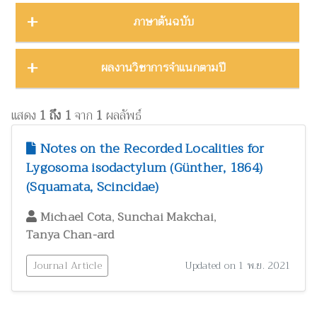
บทคัดย่องานประชุมวิชาการ
23
ชีววิทยา
15
ภาคตะวันออก
16
Thailand Natural History Museum Journal
49
ภาษาต้นฉบับ
โปสเตอร์งานประชุมวิชาการ
5
ด้านสังคมศาสตร์
1
ภาคตะวันออกเฉียงเหนือ
22
Zootaxa
12
รายงาน
30
ทรัพยากรธรรมชาติ โลก และสิ่งแวดล้อม
24
ภาคใต้
32
ผลงานภาษาต่างประเทศ
344
ผลงานวิชาการจำแนกตามปี
รายงานการวิจัย
47
เทคโนโลยีและวิศวกรรมศาสตร์
ZooKeys
11
10
ภาคเหนือ
12
วิทยานิพนธ์
17
ผลงานภาษาไทย
130
โบราณคดี
8
Thai Forest Bulletin (Botany)
8
2025
1
หนังสือ
34
แสดง
1 ถึง 1
จาก
1
ผลลัพธ์
ประวัติวิทยาศาสตร์
2
Far Eastern Entomologist
8
พฤกษศาสตร์และผลิตภัณฑ์จากพืช
2024
60
8
Notes on the Recorded Localities for
พิพิธภัณฑ์ศึกษา
วารสารวนศาสตร์
21
7
Lygosoma isodactylum (Günther, 1864)
2023
17
ภูมิปัญญาท้องถิ่น
3
(Squamata, Scincidae)
Natural History Journal of Chulalongkorn University
7
2022
37
มรดกวัฒนธรรม
1
,
,
Phytotaxa
Michael Cota
Sunchai Makchai
7
แมลงและกีฏวิทยา
2021
51
38
Tanya Chan-ard
ไร่นาและระบบการเพาะปลูก
วารสารสัตว์ป่าเมืองไทย
1
6
2020
22
วนศาสตร์และผลิตภัณฑ์จากป่า
Journal Article
41
Updated on 1 พ.ย. 2021
Blumea: Journal of Plant Taxonomy and Plant Geography
6
วิทยาศาสตร์ศึกษา
8
เศรษฐศาสตร์ ธุรกิจ และอุตสาหกรรม
1