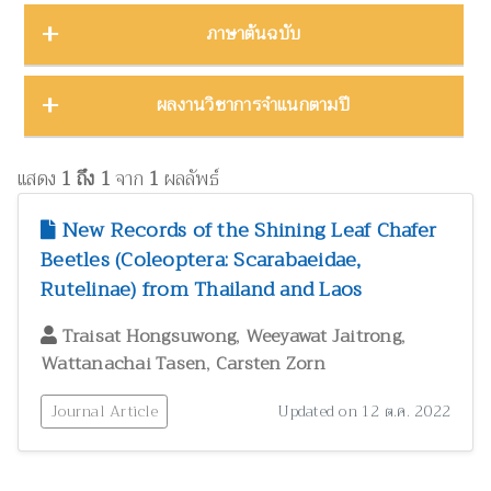
บทคัดย่องานประชุมวิชาการ
23
ชีววิทยา
15
ภาคตะวันออก
16
Thailand Natural History Museum Journal
49
ภาษาต้นฉบับ
โปสเตอร์งานประชุมวิชาการ
5
ด้านสังคมศาสตร์
1
ภาคตะวันออกเฉียงเหนือ
22
Zootaxa
12
รายงาน
30
ทรัพยากรธรรมชาติ โลก และสิ่งแวดล้อม
24
ภาคใต้
32
ผลงานภาษาต่างประเทศ
344
ผลงานวิชาการจำแนกตามปี
รายงานการวิจัย
47
เทคโนโลยีและวิศวกรรมศาสตร์
ZooKeys
11
10
ภาคเหนือ
12
วิทยานิพนธ์
17
ผลงานภาษาไทย
130
โบราณคดี
8
Thai Forest Bulletin (Botany)
8
2025
1
หนังสือ
34
แสดง
1 ถึง 1
จาก
1
ผลลัพธ์
ประวัติวิทยาศาสตร์
2
Far Eastern Entomologist
8
พฤกษศาสตร์และผลิตภัณฑ์จากพืช
2024
60
8
New Records of the Shining Leaf Chafer
พิพิธภัณฑ์ศึกษา
วารสารวนศาสตร์
21
7
Beetles (Coleoptera: Scarabaeidae,
2023
17
ภูมิปัญญาท้องถิ่น
3
Rutelinae) from Thailand and Laos
Natural History Journal of Chulalongkorn University
7
2022
37
มรดกวัฒนธรรม
1
,
,
Phytotaxa
Traisat Hongsuwong
Weeyawat Jaitrong
7
แมลงและกีฏวิทยา
2021
51
38
,
Wattanachai Tasen
Carsten Zorn
ไร่นาและระบบการเพาะปลูก
วารสารสัตว์ป่าเมืองไทย
1
6
2020
22
วนศาสตร์และผลิตภัณฑ์จากป่า
Journal Article
41
Updated on 12 ต.ค. 2022
Blumea: Journal of Plant Taxonomy and Plant Geography
6
วิทยาศาสตร์ศึกษา
8
เศรษฐศาสตร์ ธุรกิจ และอุตสาหกรรม
1