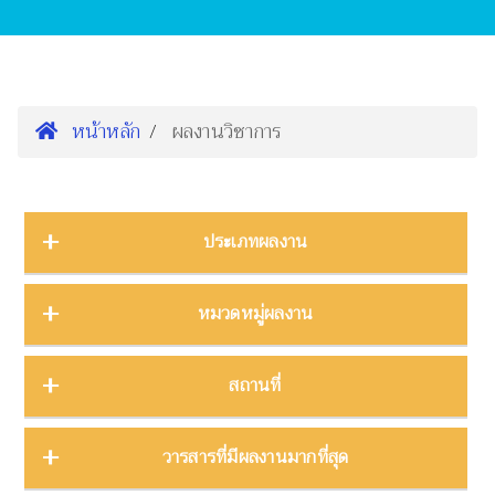
หน้าหลัก
ผลงานวิชาการ
ประเภทผลงาน
การนำเสนองานประชุมวิชาการ
16
หมวดหมู่ผลงาน
ต้นฉบับ
1
บทความ
3
การจัดการความรู้
2
สถานที่
บทความงานประชุมวิชาการ
19
การจัดการพิพิธภัณฑ์
8
บทความในวารสาร
275
การศึกษาพิพิธภัณฑ์
17
ภาคกลาง
28
วารสารที่มีผลงานมากที่สุด
บทความในหนังสือ
4
การสื่อสารวิทยาศาสตร์
42
ภาคตะวันตก
11