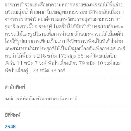
จากการสำรวจและศึกษาความหลากหลายของพรรณไม้พื้นล่าง
บริเวณลุ่มน้ำห้วยผาก ในเขตอุทยานธรรมชาติวิทยาอันเนื่องมา
จากพระราชดำริ สมเด็จพระเทพรัตนราชสุดาสยามบรมราช
กุมารี อ.สวนผึ้ง จ.ราชบุรี ในครั้งนี้ ได้จัดทำคำบรรยายลักษณะ
พรรณไม้และรูปวิธานเพื่อการจำแนกลักษณะพรรณไม้เบื้องต้น
โดยใช้รูปแบบการเขียนเป็นแบบกึ่งวิชาการเพื่อเป็นที่เข้าใจง่าย
และสามารถนำมาประยุกต์ใช้เป็นข้อมูลเบื้องต้นเพื่อการเผยแพร่
พบว่า ไม้พื้นล่าง 218 ชนิด 173 สกุล 55 วงศ์ โดยแบ่งเป็น
เฟิร์น 11 ชนิด 7 วงศ์ พืชใบเลี้ยงเดี่ยว 79 ชนิด 10 วงศ์ และ
พืชใบเลี้ยงคู่ 128 ชนิด 38 วงศ์
สำนักพิมพ์
องค์การพิพิธภัณฑ์วิทยาศาสตร์แห่งชาติ
ปีที่พิมพ์
2548