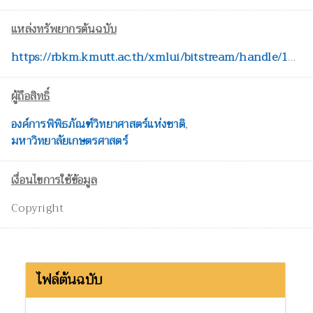
แหล่งทรัพยากรต้นฉบับ
https://rbkm.kmutt.ac.th/xmlui/bitstream/handle/123456789/1028/22%e0%b8%84%e0%b8%a7%e0%b8%b2%e0%b8%a1%e0%b8%ab%e0%b8%a5%e0%b8%b2%e0%b8%81%e0%b8%ab%e0%b8%a5%e0%b8%b2%e0%b8%a2%e0%b8%82%e0%b8%ad%e0%b8%87%e0%b8%9e%e0%b8%a3%e0%b8%a3%e0%b8%93%e0%b9%84%e0%b8%a1%
ผู้ถือสิทธิ์
องค์การพิพิธภัณฑ์วิทยาศาสตร์แห่งชาติ
,
มหาวิทยาลัยเกษตรศาสตร์
เงื่อนไขการใช้ข้อมูล
Copyright
ไฟล์ต้นฉบับ