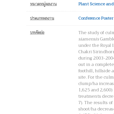
หมวดหมู่ผลงาน
Plant Science and
ประเภทผลงาน
Conference Poster
บทคัดย่อ
The study of cul
siamensis
Gamble
under the Royal I
Chakri Sirindhor
during 2003-2004
out in a complete
foothill, hillsid
site. For the cul
clump/ha increase
1,625 and 2,600)
treatments decrea
7). The results o
shoot/ha decrease