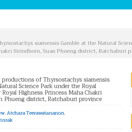
yrsostachys siamensis Gamble at the Natural Scienc
akri Sirindhorn, Suan Phueng district, Ratchaburi 
 productions of Thyrsostachys siamensis
atural Science Park under the Royal
er Royal Highness Princess Maha Chakri
n Phueng district, Ratchaburi province
ew
,
Atchara Teerawatananon
,
inrak