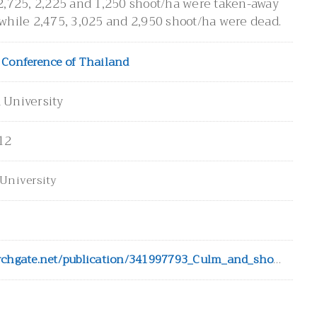
 2,725, 2,225 and 1,250 shoot/ha were taken-away
 while 2,475, 3,025 and 2,950 shoot/ha were dead.
 Conference of Thailand
 University
12
 University
https://www.researchgate.net/publication/341997793_Culm_and_shoot_productions_of_Thyrsostachys_siamensis_Gamble_at_the_Natural_Science_Park_under_the_Royal_Initiative_of_Her_Royal_Highness_Princess_Maha_Chakri_Sirindhorn_Suan_Phueng_district_Ratchabur