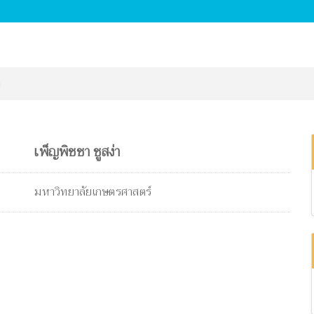
า
เพ็ญพิชชา ชูสง่า
มหาวิทยาลัยเกษตรศาสตร์