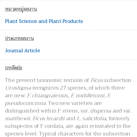
หมวดหมู่ผลงาน
Plant Science and Plant Products
ประเภทผลงาน
Journal Article
บทคัดย่อ
The present taxonomic revision of
Ficus
subsection
Urostigma
recognizes 27 species, of which three
are new:
F. chiangraiensis
,
F. middletonii
,
F.
pseudoconcinna
. Two new varieties are
distinguished within F. virens, var.
dispersa
and var.
matthewii
.
Ficus lecardii
and
L. salicifolia
, formerly
subspecies of F. cordata, are again reinstated to the
species level. Typical characters for the subsection