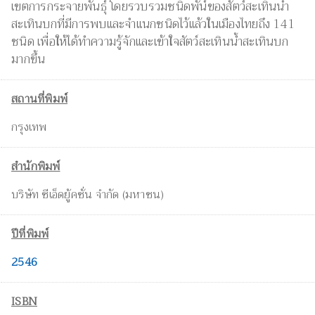
เขตการกระจายพันธุ์ โดยรวบรวมชนิดพัน์ของสัตว์สะเทินน้ำ
สะเทินบกที่มีการพบและจำแนกชนิดไว้แล้วในเมืองไทยถึง 141
ชนิด เพื่อให้ได้ทำความรู้จักและเข้าใจสัตว์สะเทินน้ำสะเทินบก
มากขึ้น
สถานที่พิมพ์
กรุงเทพ
สำนักพิมพ์
บริษัท ซีเอ็ดยู้คชั่น จำกัด (มหาชน)
ปีที่พิมพ์
2546
ISBN